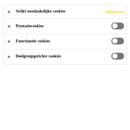
Strikt noodzakelijke cookies
Altijd actief
Downloadcenter
Werkbeschrijvingen
Prestatiecookies
Via onderstaand formulier kan u één of meerdere
Functionele cookies
werkbeschrijvingen aanvragen.
Doelgroepgerichte cookies
Naam + Voornaam
Uw functie
Bedrijfsnaam
Email