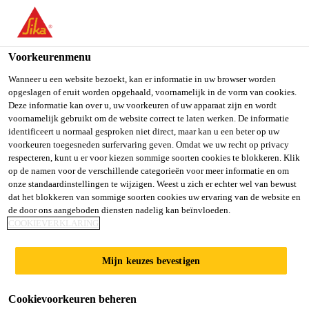
You are accessing "Sika Belgium", it seems you are accessing it
from "Verenigde Staten". We have a dedicated website for your
country.
Voorkeurenmenu
TO SIKA
STAY ON SIKA
SELECT A
Wanneer u een website bezoekt, kan er informatie in uw browser worden
opgeslagen of eruit worden opgehaald, voornamelijk in de vorm van cookies.
USA
BELGIUM
COUNTRY
Deze informatie kan over u, uw voorkeuren of uw apparaat zijn en wordt
voornamelijk gebruikt om de website correct te laten werken. De informatie
identificeert u normaal gesproken niet direct, maar kan u een beter op uw
Sika Belgium
voorkeuren toegesneden surfervaring geven. Omdat we uw recht op privacy
respecteren, kunt u er voor kiezen sommige soorten cookies te blokkeren. Klik
op de namen voor de verschillende categorieën voor meer informatie en om
onze standaardinstellingen te wijzigen. Weest u zich er echter wel van bewust
dat het blokkeren van sommige soorten cookies uw ervaring van de website en
WERKBESCHRIJVI
de door ons aangeboden diensten nadelig kan beïnvloeden.
COOKIEVERKLARING
NGEN
Mijn keuzes bevestigen
Cookievoorkeuren beheren