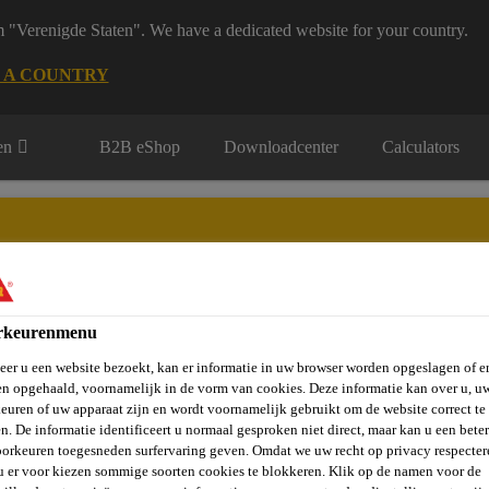
m "Verenigde Staten". We have a dedicated website for your country.
 A COUNTRY
en
B2B eShop
Downloadcenter
Calculators
rkeurenmenu
rie
Over Ons
Sika at Work
Knowledge Center
Carr
er u een website bezoekt, kan er informatie in uw browser worden opgeslagen of er
n opgehaald, voornamelijk in de vorm van cookies. Deze informatie kan over u, u
euren of uw apparaat zijn en wordt voornamelijk gebruikt om de website correct te 
n. De informatie identificeert u normaal gesproken niet direct, maar kan u een bete
ming
Betonbescherming
Sikagard®-330 EL
orkeuren toegesneden surfervaring geven. Omdat we uw recht op privacy respecter
u er voor kiezen sommige soorten cookies te blokkeren. Klik op de namen voor de