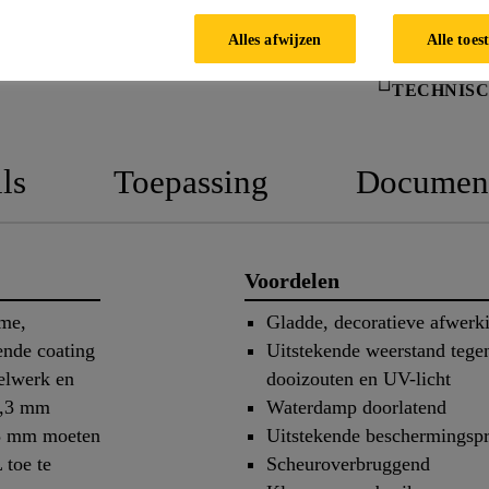
Alles afwijzen
Alle toes
TECHNISC
ls
Toepassing
Documen
Voordelen
ame,
Gladde, decoratieve afwerk
ende coating
Uitstekende weerstand teg
elwerk en
dooizouten en UV-licht
0,3 mm
Waterdamp doorlatend
,3 mm moeten
Uitstekende beschermingspr
 toe te
Scheuroverbruggend