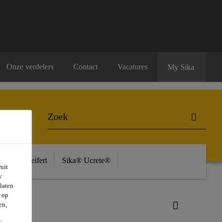
Onze verdelers
Contact
Vacatures
My Sika
ière
Seifert
Sika® Ucrete®
uit
w
laten
r op
en,