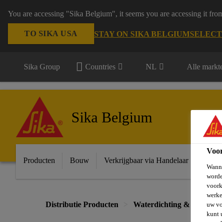
You are accessing "Sika Belgium", it seems you are accessing it fro
TO SIKA USA
STAY ON SIKA BELGIUM
SELECT
Sika Group
Countries
NL
Alle markt
Sika Belgium
Voo
Producten
Bouw
Verkrijgbaar via Handelaar
Indust
Wanne
worde
voork
werke
Distributie Producten
Waterdichting & Bescher
uw vo
kunt 