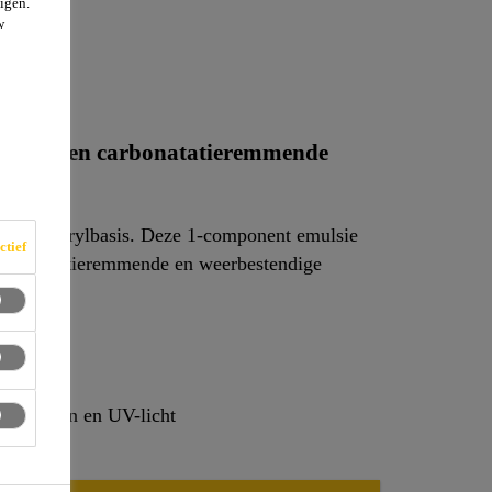
igen.
EL
w
ratieve en carbonatatieremmende
ing op acrylbasis. Deze 1-component emulsie
ctief
carbonatatieremmende en weerbestendige
dooizouten en UV-licht