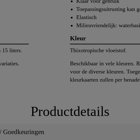
Klaar voor gebruik
Toepassingsuitrusting kan 
Elastisch
Milieuvriendelijk: waterbasi
Kleur
15 liters.
Thixotropische vloeistof.
ariaties.
Beschikbaar in vele kleuren. Ra
voor de diverse kleuren. Toeg
kleurkaarten zullen per benader
Productdetails
 / Goedkeuringen