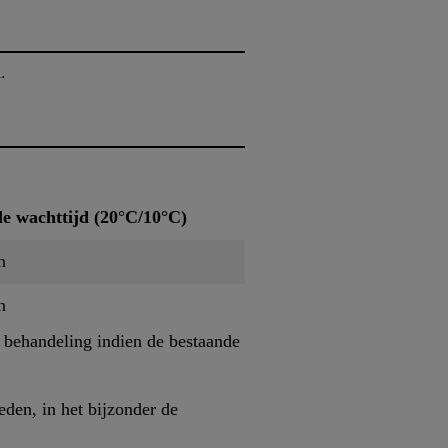
n.
e wachttijd (20°C/10°C)
n
n
behandeling indien de bestaande
den, in het bijzonder de