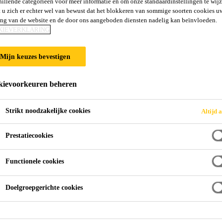
hillende categorieën voor meer informatie en om onze standaardinstellingen te wijz
Sikagard®-330 
 u zich er echter wel van bewust dat het blokkeren van sommige soorten cookies u
ing van de website en de door ons aangeboden diensten nadelig kan beïnvloeden.
KIEVERKLARING
(former MProtect 330EL)
Mijn keuzes bevestigen
Scheuroverbruggende, beschermende, deco
coating voor beton en metselwerk.
ievoorkeuren beheren
Sikagard®-330 EL is een gladde, watergedragen coat
Strikt noodzakelijke cookies
Altijd a
droogt tot een scheuroverbruggende, beschermende, 
coating.
Prestatiecookies
Functionele cookies
Gladde, decoratieve afwerking
Uitstekende weerstand tegen CO
diffusie, vorst, 
Doelgroepgerichte cookies
2
Waterdamp doorlatend