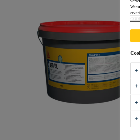
versc
Weest
ervar
COO
Cook