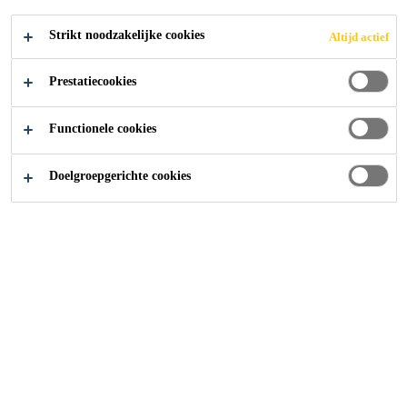
Strikt noodzakelijke cookies
Altijd actief
Goede hechting op beton, zelfs licht vochtig (mat
donker uitzicht)
Prestatiecookies
Lange gebruiksduur (1u30 bij +20°C)
Functionele cookies
Uitharding bij lage temperatuur (+5°C)
CONTACT
Doelgroepgerichte cookies