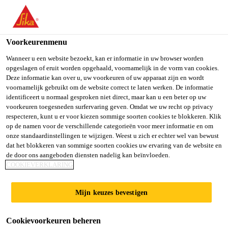
You are accessing "Sika Belgium", it seems you are accessing it
from "Verenigde Staten". We have a dedicated website for your
country.
Voorkeurenmenu
Distributie Producten
...
Sika® Primer EP
TO SIKA
STAY ON SIKA
SELECT A
Wanneer u een website bezoekt, kan er informatie in uw browser worden
opgeslagen of eruit worden opgehaald, voornamelijk in de vorm van cookies.
USA
BELGIUM
COUNTRY
Deze informatie kan over u, uw voorkeuren of uw apparaat zijn en wordt
voornamelijk gebruikt om de website correct te laten werken. De informatie
identificeert u normaal gesproken niet direct, maar kan u een beter op uw
Sika Belgium
voorkeuren toegesneden surfervaring geven. Omdat we uw recht op privacy
Sika® Primer EP
respecteren, kunt u er voor kiezen sommige soorten cookies te blokkeren. Klik
op de namen voor de verschillende categorieën voor meer informatie en om
onze standaardinstellingen te wijzigen. Weest u zich er echter wel van bewust
Oplosmiddelvrije epoxyprimer voor
dat het blokkeren van sommige soorten cookies uw ervaring van de website en
de door ons aangeboden diensten nadelig kan beïnvloeden.
verticale en horizontale betonnen
COOKIEVERKLARING
oppervlakken
Mijn keuzes bevestigen
Sika® Primer EP is een 2-componenten
oplosmiddelvrije epoxyprimer voor horizontale en
Cookievoorkeuren beheren
verticale beton-oppervlakken.