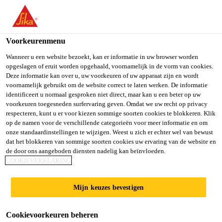
You are accessing "Sika Belgium", it seems you are accessing it
from "Verenigde Staten". We have a dedicated website for your
country.
Voorkeurenmenu
Distributie Producten
...
SikaCeram®-660 Fine & Fle
TO SIKA
STAY ON SIKA
SELECT A
Wanneer u een website bezoekt, kan er informatie in uw browser worden
opgeslagen of eruit worden opgehaald, voornamelijk in de vorm van cookies.
USA
BELGIUM
COUNTRY
Deze informatie kan over u, uw voorkeuren of uw apparaat zijn en wordt
voornamelijk gebruikt om de website correct te laten werken. De informatie
identificeert u normaal gesproken niet direct, maar kan u een beter op uw
Sika Belgium
voorkeuren toegesneden surfervaring geven. Omdat we uw recht op privacy
SikaCeram®-660
respecteren, kunt u er voor kiezen sommige soorten cookies te blokkeren. Klik
op de namen voor de verschillende categorieën voor meer informatie en om
Fine & Flex
onze standaardinstellingen te wijzigen. Weest u zich er echter wel van bewust
dat het blokkeren van sommige soorten cookies uw ervaring van de website en
de door ons aangeboden diensten nadelig kan beïnvloeden.
COOKIEVERKLARING
Waterafstotende flexibele cementgebonden
tegelvoegmortel
Mijn keuzes bevestigen
SikaCeram®-660 Fine & Flex is een
Cookievoorkeuren beheren
cementgebonden voegmortel voor het opvullen van