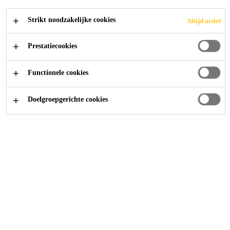
vloeregalisatiemassa met zeer lage VOS emissie. Het
zorgt voor een krimparme en gladde afwerking op
Strikt noodzakelijke cookies
Altijd actief
Lees meer +
ondergronden in een laagdikte van 3-40 mm.
Prestatiecookies
Zelfnivellerend
Functionele cookies
Laagdikte van 3–40 mm zonder toevoeging van
aggregaten
Doelgroepgerichte cookies
Laagdikte tot 60 mm met aggregaten
CONTACT