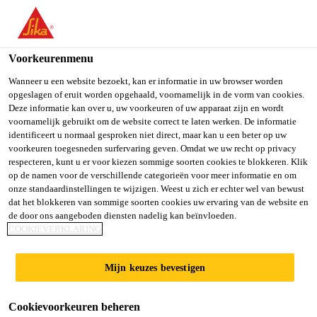
You are accessing "Sika Belgium", it seems you are accessing it
from "Verenigde Staten". We have a dedicated website for your
country.
Voorkeurenmenu
Distributie Producten
...
Sikafloor®-200 Level
TO SIKA
STAY ON SIKA
SELECT A
Wanneer u een website bezoekt, kan er informatie in uw browser worden
opgeslagen of eruit worden opgehaald, voornamelijk in de vorm van cookies.
USA
BELGIUM
COUNTRY
Deze informatie kan over u, uw voorkeuren of uw apparaat zijn en wordt
voornamelijk gebruikt om de website correct te laten werken. De informatie
identificeert u normaal gesproken niet direct, maar kan u een beter op uw
Sika Belgium
voorkeuren toegesneden surfervaring geven. Omdat we uw recht op privacy
Sikafloor®-200
respecteren, kunt u er voor kiezen sommige soorten cookies te blokkeren. Klik
op de namen voor de verschillende categorieën voor meer informatie en om
Level
onze standaardinstellingen te wijzigen. Weest u zich er echter wel van bewust
dat het blokkeren van sommige soorten cookies uw ervaring van de website en
de door ons aangeboden diensten nadelig kan beïnvloeden.
COOKIEVERKLARING
Hoogwaardige, polymeer gemodificeerde,
cementgebonden egalisatie voor vloeren
Mijn keuzes bevestigen
Sikafloor®-200 Level is een hoogwaardige,
Cookievoorkeuren beheren
polymeer gemodificeerde, cementgebonden