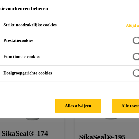
ievoorkeuren beheren
Strikt noodzakelijke cookies
Altijd a
Voegen en Scheuren
Sanitaire voegen
Prestatiecookies
Functionele cookies
Doelgroepgerichte cookies
Alles afwijzen
Alle toes
SikaSeal®-174
SikaSeal®-195