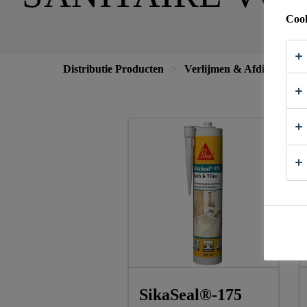
Cook
Distributie Producten
Verlijmen & Afdichten
SikaSeal®-175