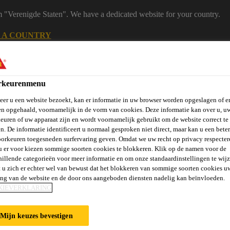
m "Verenigde Staten". We have a dedicated website for your country.
 A COUNTRY
en
B2B eShop
Downloadcenter
Calculators
rkeurenmenu
er u een website bezoekt, kan er informatie in uw browser worden opgeslagen of er
n opgehaald, voornamelijk in de vorm van cookies. Deze informatie kan over u, u
euren of uw apparaat zijn en wordt voornamelijk gebruikt om de website correct te 
n. De informatie identificeert u normaal gesproken niet direct, maar kan u een bete
orkeuren toegesneden surfervaring geven. Omdat we uw recht op privacy respecter
u er voor kiezen sommige soorten cookies te blokkeren. Klik op de namen voor de
hillende categorieën voor meer informatie en om onze standaardinstellingen te wijz
rie
Over Ons
Sika at Work
Knowledge Center
Carr
 u zich er echter wel van bewust dat het blokkeren van sommige soorten cookies u
ing van de website en de door ons aangeboden diensten nadelig kan beïnvloeden.
KIEVERKLARING
EGEN
Mijn keuzes bevestigen