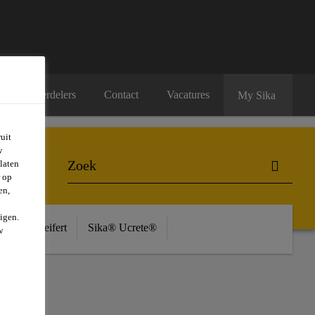
Onze verdelers
Contact
Vacatures
My Sika
uit
w
laten
r op
en,
igen.
ière
Seifert
Sika® Ucrete®
w