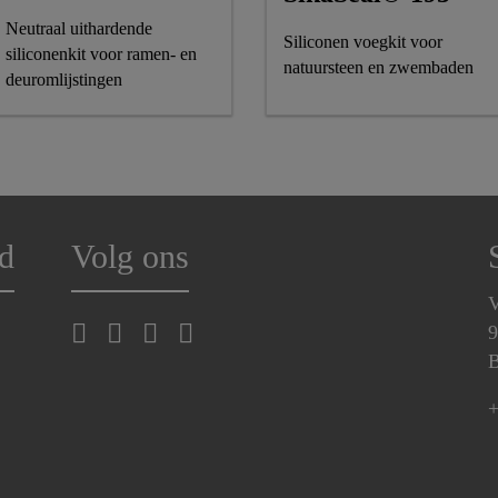
Neutraal uithardende
Siliconen voegkit voor
siliconenkit voor ramen- en
natuursteen en zwembaden
deuromlijstingen
d
Volg ons
V
9
B
+