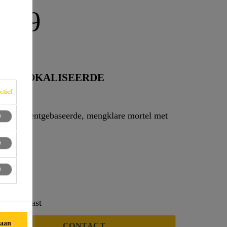
109
 GELOKALISEERDE
ctief
nt, cementgebaseerde, mengklare mortel met
n een kwast
taan
CONTACT