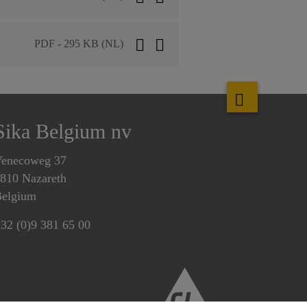
PDF - 295 KB (NL)
Sika Belgium nv
enecoweg 37
810 Nazareth
elgium
32 (0)9 381 65 00