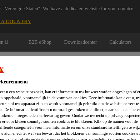
m "Verenigde Staten". We have a dedicated website for your country.
 A COUNTRY
en
B2B eShop
Downloadcenter
Calculators
rkeurenmenu
er u een website bezoekt, kan er informatie in uw browser worden opgeslagen of er
n opgehaald, voornamelijk in de vorm van cookies. Deze informatie kan over u, u
rie
Over Ons
Sika at Work
Knowledge Center
Carr
euren of uw apparaat zijn en wordt voornamelijk gebruikt om de website correct te 
n. De informatie identificeert u normaal gesproken niet direct, maar kan u een bete
orkeuren toegesneden surfervaring geven. Omdat we uw recht op privacy respecter
u er voor kiezen sommige soorten cookies te blokkeren. Klik op de namen voor de
hillende categorieën voor meer informatie en om onze standaardinstellingen te wijz
Top®-109 WaterProofing
 u zich er echter wel van bewust dat het blokkeren van sommige soorten cookies u
ing van de website en de door ons aangeboden diensten nadelig kan beïnvloeden.