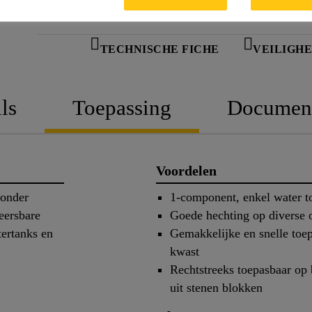
TECHNISCHE FICHE
VEILIGHE
ls
Toepassing
Documen
Voordelen
zonder
1-component, enkel water 
eersbare
Goede hechting op diverse
tertanks en
Gemakkelijke en snelle toe
kwast
Rechtstreeks toepasbaar op 
uit stenen blokken