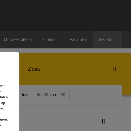
Onze verdelers
Contact
Vacatures
My Sika
uit
w
ière
Seifert
Sika® Ucrete®
laten
r op
en,
igen.
w