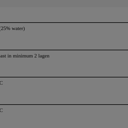
 (25% water)
past in minimum 2 lagen
°C
°C