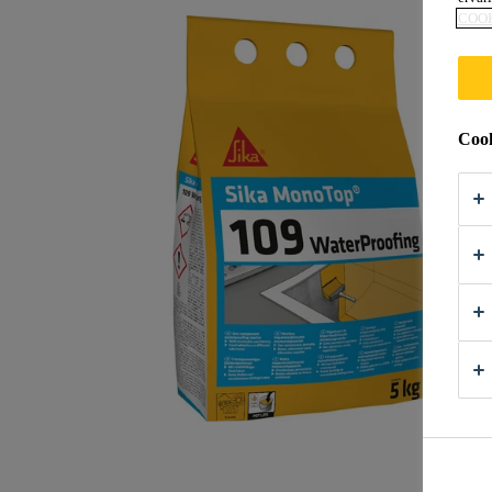
COO
Cook