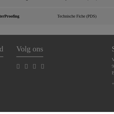
erProofing
Technische Fiche (PDS)
d
Volg ons
V
9
B
+