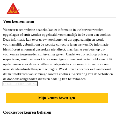
You are accessing "Sika Belgium", it seems you are accessing it
from "Verenigde Staten". We have a dedicated website for your
country.
Voorkeurenmenu
TO SIKA
STAY ON SIKA
SELECT A
Wanneer u een website bezoekt, kan er informatie in uw browser worden
opgeslagen of eruit worden opgehaald, voornamelijk in de vorm van cookies.
USA
BELGIUM
COUNTRY
Deze informatie kan over u, uw voorkeuren of uw apparaat zijn en wordt
voornamelijk gebruikt om de website correct te laten werken. De informatie
identificeert u normaal gesproken niet direct, maar kan u een beter op uw
Sika Belgium
voorkeuren toegesneden surfervaring geven. Omdat we uw recht op privacy
respecteren, kunt u er voor kiezen sommige soorten cookies te blokkeren. Klik
op de namen voor de verschillende categorieën voor meer informatie en om
onze standaardinstellingen te wijzigen. Weest u zich er echter wel van bewust
dat het blokkeren van sommige soorten cookies uw ervaring van de website en
de door ons aangeboden diensten nadelig kan beïnvloeden.
SEIFERT
COOKIEVERKLARING
Mijn keuzes bevestigen
Cookievoorkeuren beheren