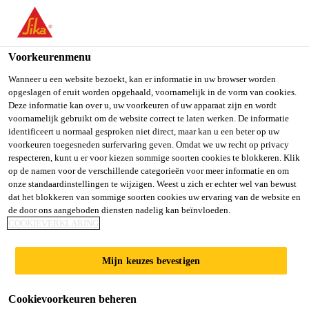
You are accessing "Sika Belgium", it seems you are accessing it
from "Verenigde Staten". We have a dedicated website for your
country.
Voorkeurenmenu
TO SIKA
STAY ON SIKA
SELECT A
Wanneer u een website bezoekt, kan er informatie in uw browser worden
opgeslagen of eruit worden opgehaald, voornamelijk in de vorm van cookies.
USA
BELGIUM
COUNTRY
Deze informatie kan over u, uw voorkeuren of uw apparaat zijn en wordt
voornamelijk gebruikt om de website correct te laten werken. De informatie
identificeert u normaal gesproken niet direct, maar kan u een beter op uw
Sika Belgium
voorkeuren toegesneden surfervaring geven. Omdat we uw recht op privacy
respecteren, kunt u er voor kiezen sommige soorten cookies te blokkeren. Klik
op de namen voor de verschillende categorieën voor meer informatie en om
onze standaardinstellingen te wijzigen. Weest u zich er echter wel van bewust
dat het blokkeren van sommige soorten cookies uw ervaring van de website en
ANTIVRIES
de door ons aangeboden diensten nadelig kan beïnvloeden.
COOKIEVERKLARING
Mijn keuzes bevestigen
Cookievoorkeuren beheren