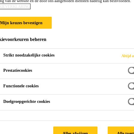
ing van de website en de door ons aangeboden diensten nadelig kan beïnvloeden.
SikaCem® Désact
KIEVERKLARING
Mijn keuzes bevestigen
Watergebaseerde oppervlaktevertrager voor
nabehandelingseigenschappen
ievoorkeuren beheren
SikaCem® Désactivant 4-6 is een oppervlaktevertrager
Strikt noodzakelijke cookies
Altijd a
sterk afremt tot op een diepte van 4 - 6 mm. SikaCem
nabehandelingseigenschappen.
Prestatiecookies
Functionele cookies
SikaCem® Désactivant 4-6 remt de cementhydra
en moet worden gebruikt op beton dat granul
Doelgroepgerichte cookies
korrelgrootte die tussen 12 en 20 mm ligt.
SikaCem® Désactivant 4-6 biedt de volgende 
Alles afwijzen
Alle toes