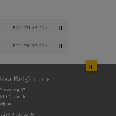
PDF - 731 KB (NL)
PDF - 220 KB (NL)
Sika Belgium nv
enecoweg 37
810 Nazareth
elgium
32 (0)9 381 65 00