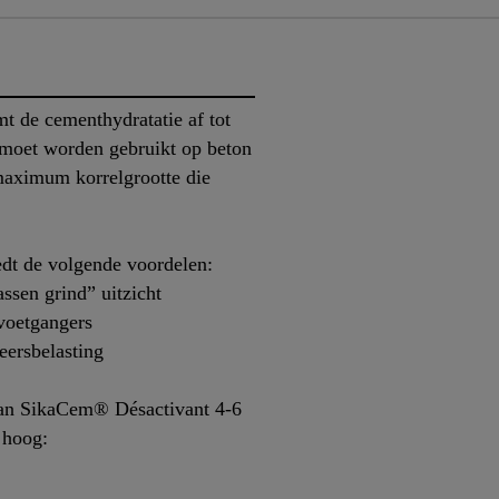
 de cementhydratatie af tot
 moet worden gebruikt op beton
maximum korrelgrootte die
dt de volgende voordelen:
assen grind” uitzicht
 voetgangers
eersbelasting
van SikaCem® Désactivant 4-6
 hoog: