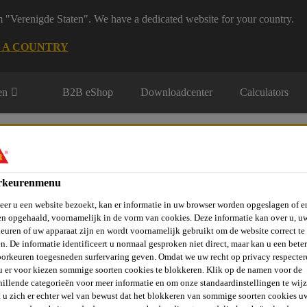
m "Verenigde Staten". We have a dedicated website for your country.
 A COUNTRY
en
B2B eShop
Downloadcenter
Calculators
rkeurenmenu
er u een website bezoekt, kan er informatie in uw browser worden opgeslagen of er
n opgehaald, voornamelijk in de vorm van cookies. Deze informatie kan over u, u
rie
Over Ons
Sika at Work
Knowledge Center
Carr
euren of uw apparaat zijn en wordt voornamelijk gebruikt om de website correct te 
n. De informatie identificeert u normaal gesproken niet direct, maar kan u een bete
orkeuren toegesneden surfervaring geven. Omdat we uw recht op privacy respecter
u er voor kiezen sommige soorten cookies te blokkeren. Klik op de namen voor de
 & Beton Storten
Nabehandelingsmiddel
SikaCem® Désacti
hillende categorieën voor meer informatie en om onze standaardinstellingen te wijz
 u zich er echter wel van bewust dat het blokkeren van sommige soorten cookies u