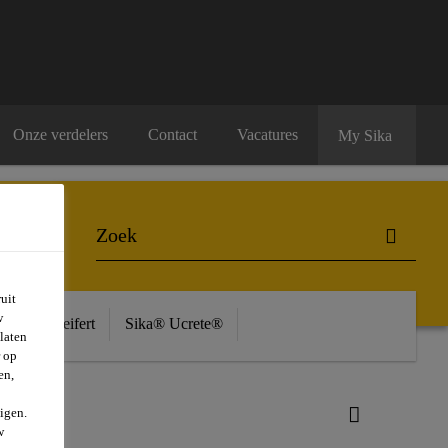
Onze verdelers
Contact
Vacatures
My Sika
uit
w
ière
Seifert
Sika® Ucrete®
laten
r op
en,
vant 4-6
igen.
w