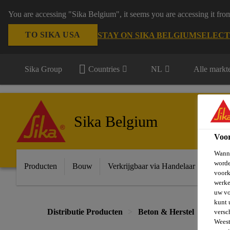
You are accessing "Sika Belgium", it seems you are accessing it fro
TO SIKA USA
STAY ON SIKA BELGIUM
SELECT
Sika Group
Countries
NL
Alle markt
Sika Belgium
Voo
Wanne
worde
Producten
Bouw
Verkrijgbaar via Handelaar
Indust
voork
werke
uw vo
kunt 
Distributie Producten
Beton & Herstel
Beton
versc
Weest