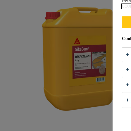
ervar
COO
Cook