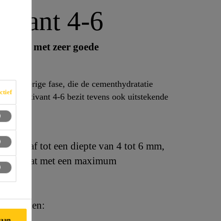
ivant 4-6
 beton met zeer goede
 in waterige fase, die de cementhydratatie
ctief
® Désactivant 4-6 bezit tevens ook uitstekende
tatie af tot een diepte van 4 tot 6 mm,
aten bevat met een maximum
voordelen:
taan