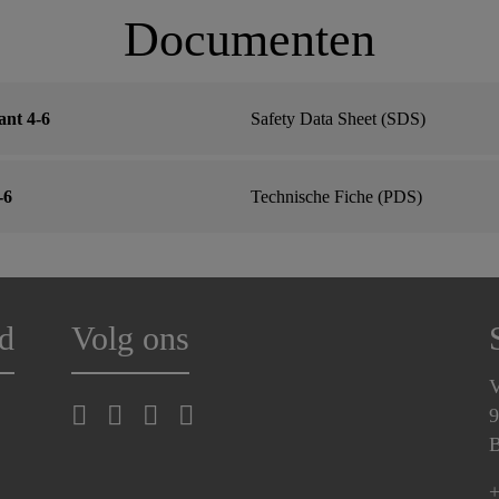
Documenten
nt 4-6
Safety Data Sheet (SDS)
-6
Technische Fiche (PDS)
d
Volg ons
V
9
B
+