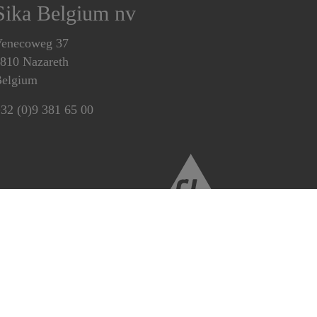
Sika Belgium nv
enecoweg 37
810 Nazareth
elgium
32 (0)9 381 65 00