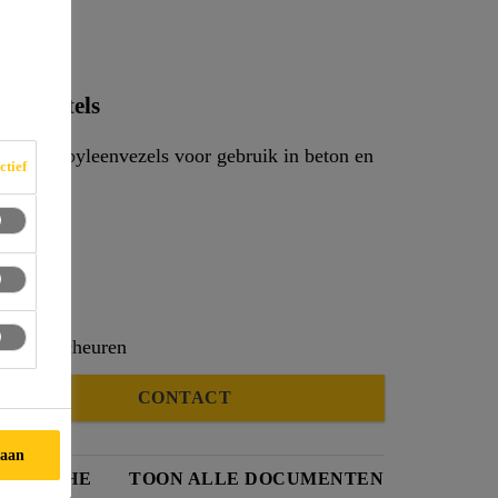
-12
en mortels
olypropyleenvezels voor gebruik in beton en
ctief
ngskrimpscheuren
CONTACT
taan
IDSFICHE
TOON ALLE DOCUMENTEN