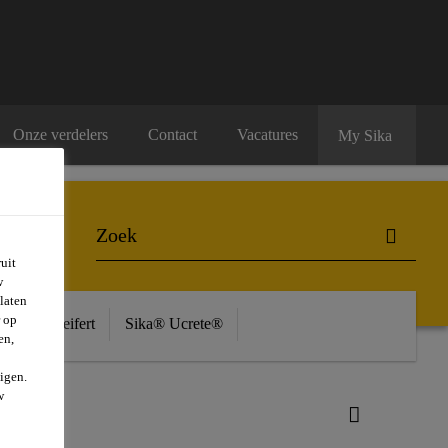
Onze verdelers
Contact
Vacatures
My Sika
uit
w
laten
r op
ière
Seifert
Sika® Ucrete®
en,
igen.
w
12