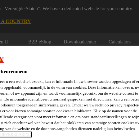
m "Verenigde Staten". We have a dedicated website for your country.
 A COUNTRY
en
B2B eShop
Downloadcenter
Calculators
rkeurenmenu
er u een website bezoekt, kan er informatie in uw browser worden opgeslagen of er
n opgehaald, voornamelijk in de vorm van cookies. Deze informatie kan over u, u
euren of uw apparaat zijn en wordt voornamelijk gebruikt om de website correct te 
n. De informatie identificeert u normaal gesproken niet direct, maar kan u een bete
rie
Over Ons
Sika at Work
Knowledge Center
Carr
orkeuren toegesneden surfervaring geven. Omdat we uw recht op privacy respecter
u er voor kiezen sommige soorten cookies te blokkeren. Klik op de namen voor de
hillende categorieën voor meer informatie en om onze standaardinstellingen te wijz
 u zich er echter wel van bewust dat het blokkeren van sommige soorten cookies u
 & Beton Storten
Hulpstoffen voor Beton
SikaFiber® PPM-
ing van de website en de door ons aangeboden diensten nadelig kan beïnvloeden.
KIEVERKLARING