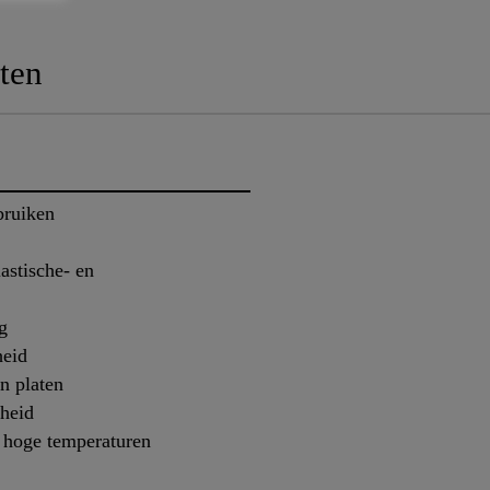
ten
bruiken
astische- en
g
heid
n platen
heid
j hoge temperaturen