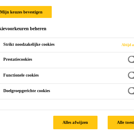
SikaFiber® PPM
Mijn keuzes bevestigen
Microvezels van polypropyleen voor beton 
ievoorkeuren beheren
SikaFiber® PPM-12 zijn 12 mm lange, monofilament p
Strikt noodzakelijke cookies
Altijd a
mortels.
Prestatiecookies
Veilig en gemakkelijk te gebruiken
Functionele cookies
Verbetert de duurzaamheid
Doelgroepgerichte cookies
Vermindert de neiging tot plastische- en uitdrogi
Alles afwijzen
Alle toes
TECHNISCHE FICHE
VEILIGHE