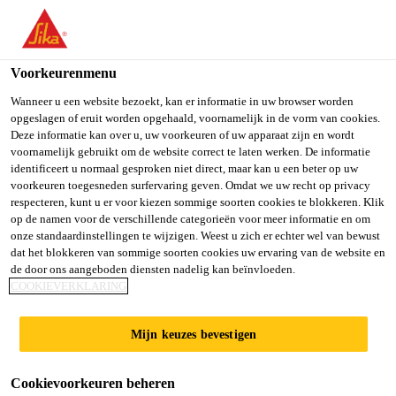
You are accessing "Sika Belgium", it seems you are accessing it
from "Verenigde Staten". We have a dedicated website for your
country.
Voorkeurenmenu
TO SIKA
STAY ON SIKA
SELECT A
Wanneer u een website bezoekt, kan er informatie in uw browser worden
opgeslagen of eruit worden opgehaald, voornamelijk in de vorm van cookies.
USA
BELGIUM
COUNTRY
Deze informatie kan over u, uw voorkeuren of uw apparaat zijn en wordt
voornamelijk gebruikt om de website correct te laten werken. De informatie
identificeert u normaal gesproken niet direct, maar kan u een beter op uw
Sika Belgium
voorkeuren toegesneden surfervaring geven. Omdat we uw recht op privacy
respecteren, kunt u er voor kiezen sommige soorten cookies te blokkeren. Klik
op de namen voor de verschillende categorieën voor meer informatie en om
onze standaardinstellingen te wijzigen. Weest u zich er echter wel van bewust
dat het blokkeren van sommige soorten cookies uw ervaring van de website en
de door ons aangeboden diensten nadelig kan beïnvloeden.
COMMER­CIEEL
COOKIEVERKLARING
& PUBLIEK
Mijn keuzes bevestigen
Cookievoorkeuren beheren