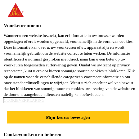
You are accessing "Sika Belgium", it seems you are accessing it
from "Verenigde Staten". We have a dedicated website for your
country.
Voorkeurenmenu
TO SIKA
STAY ON SIKA
SELECT A
Wanneer u een website bezoekt, kan er informatie in uw browser worden
opgeslagen of eruit worden opgehaald, voornamelijk in de vorm van cookies.
USA
BELGIUM
COUNTRY
Deze informatie kan over u, uw voorkeuren of uw apparaat zijn en wordt
voornamelijk gebruikt om de website correct te laten werken. De informatie
identificeert u normaal gesproken niet direct, maar kan u een beter op uw
Sika Belgium
voorkeuren toegesneden surfervaring geven. Omdat we uw recht op privacy
respecteren, kunt u er voor kiezen sommige soorten cookies te blokkeren. Klik
op de namen voor de verschillende categorieën voor meer informatie en om
onze standaardinstellingen te wijzigen. Weest u zich er echter wel van bewust
dat het blokkeren van sommige soorten cookies uw ervaring van de website en
de door ons aangeboden diensten nadelig kan beïnvloeden.
SIKA
COOKIEVERKLARING
COMFORTFLOO
Mijn keuzes bevestigen
R® BLAUWE
Cookievoorkeuren beheren