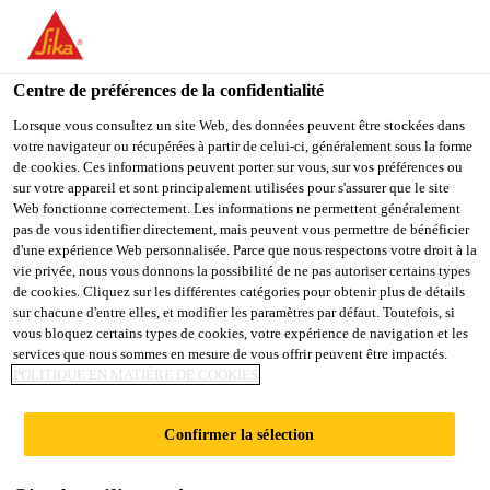
You are accessing "Sika Belgium", it seems you are accessing it
from "États-Unis". We have a dedicated website for your country.
Centre de préférences de la confidentialité
TO
STAY ON THE SIKA
SELECT A
SIKA
Lorsque vous consultez un site Web, des données peuvent être stockées dans
BELGIUM WEBSITE
COUNTRY
votre navigateur ou récupérées à partir de celui-ci, généralement sous la forme
USA
de cookies. Ces informations peuvent porter sur vous, sur vos préférences ou
sur votre appareil et sont principalement utilisées pour s'assurer que le site
Web fonctionne correctement. Les informations ne permettent généralement
Sika Belgium
pas de vous identifier directement, mais peuvent vous permettre de bénéficier
d'une expérience Web personnalisée. Parce que nous respectons votre droit à la
vie privée, nous vous donnons la possibilité de ne pas autoriser certains types
de cookies. Cliquez sur les différentes catégories pour obtenir plus de détails
sur chacune d'entre elles, et modifier les paramètres par défaut. Toutefois, si
vous bloquez certains types de cookies, votre expérience de navigation et les
services que nous sommes en mesure de vous offrir peuvent être impactés.
RÉPARATION
POLITIQUE EN MATIÈRE DE COOKIES
DU BÉTON
Confirmer la sélection