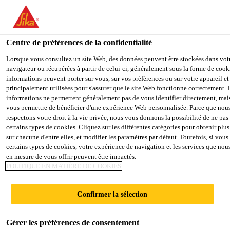
You are accessing "Sika Belgium", it seems you are accessing it fro
Unis". We have a dedicated website for your country.
Centre de préférences de la confidentialité
TO SIKA
STAY ON THE SIKA
SELE
Produits Distribution
...
SikaEmaco® S 145 PG
USA
BELGIUM WEBSITE
COU
Lorsque vous consultez un site Web, des données peuvent être stockées dans vot
navigateur ou récupérées à partir de celui-ci, généralement sous la forme de cook
informations peuvent porter sur vous, sur vos préférences ou sur votre appareil et
principalement utilisées pour s'assurer que le site Web fonctionne correctement. 
Sika Belgium
informations ne permettent généralement pas de vous identifier directement, ma
vous permettre de bénéficier d'une expérience Web personnalisée. Parce que nou
SikaEmaco® S 145
respectons votre droit à la vie privée, nous vous donnons la possibilité de ne pas 
certains types de cookies. Cliquez sur les différentes catégories pour obtenir plus
PG
sur chacune d'entre elles, et modifier les paramètres par défaut. Toutefois, si vou
certains types de cookies, votre expérience de navigation et les services que no
en mesure de vous offrir peuvent être impactés.
POLITIQUE EN MATIÈRE DE COOKIES
(former MEmaco S 145PG)
Coulis et mortier de réparation, prêt à
Confirmer la sélection
l'emploi.
Gérer les préférences de consentement