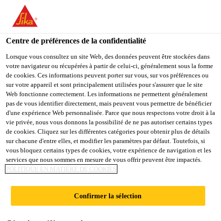
You are accessing "Sika Belgium", it seems you are accessing it
from "États-Unis". We have a dedicated website for your country.
Centre de préférences de la confidentialité
TO
STAY ON THE SIKA
SELECT A
SIKA
Lorsque vous consultez un site Web, des données peuvent être stockées dans
BELGIUM WEBSITE
COUNTRY
votre navigateur ou récupérées à partir de celui-ci, généralement sous la forme
USA
de cookies. Ces informations peuvent porter sur vous, sur vos préférences ou
sur votre appareil et sont principalement utilisées pour s'assurer que le site
Sikaplan® U-15
Web fonctionne correctement. Les informations ne permettent généralement
Sika Belgium
pas de vous identifier directement, mais peuvent vous permettre de bénéficier
d'une expérience Web personnalisée. Parce que nous respectons votre droit à la
Membrane polymère PVC de 1,5 mm
vie privée, nous vous donnons la possibilité de ne pas autoriser certains types
de cookies. Cliquez sur les différentes catégories pour obtenir plus de détails
d'épaisseur pour l'étanchéité de toiture
sur chacune d'entre elles, et modifier les paramètres par défaut. Toutefois, si
vous bloquez certains types de cookies, votre expérience de navigation et les
fixée mécaniquement et lestée
services que nous sommes en mesure de vous offrir peuvent être impactés.
POLITIQUE EN MATIÈRE DE COOKIES
Sikaplan® U-15 (épaisseur 1,5 mm) est une
membrane d'étanchéité synthétique multicouche
Confirmer la sélection
conçue pour les applications de toiture. Fabriqué en
chlorure de polyvinyle (PVC), il intègre un renfort