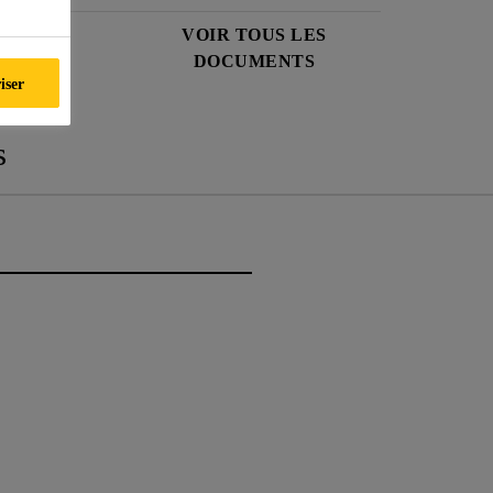
NÉES DE
VOIR TOUS LES
É
DOCUMENTS
iser
s