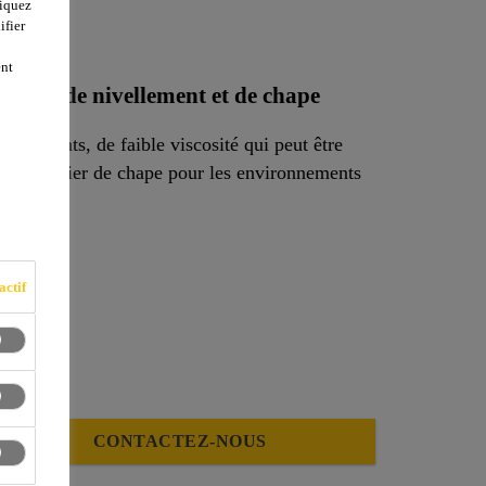
liquez
ifier
ent
ortier de nivellement et de chape
omposants, de faible viscosité qui peut être
t et mortier de chape pour les environnements
actif
CONTACTEZ-NOUS