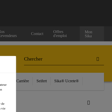
Nos
Offres
Mon
Contact
evendeurs
d'emploi
Sika
ources
Carrière
Seifert
Sika® Ucrete®
ateur
ns
e de
 vie