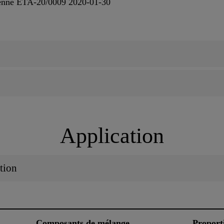
éenne ETA-20/0009 2020-01-30
Application
tion
Composants de mélange
Proport