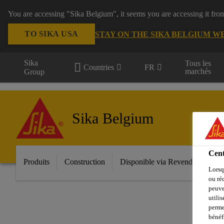
You are accessing "Sika Belgium", it seems you are accessing it fro
TO SIKA USA
STAY ON THE SIKA BELGIUM W
Sika
Tous les
Countries
FR
marchés
Group
Sika Belgium
Cent
Produits
Construction
Disponible via Revendeur
In
Lorsq
ou ré
peuve
utili
perme
bénéf