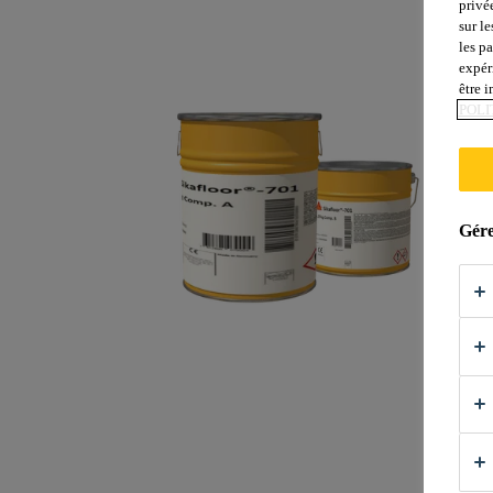
privé
sur le
les p
expér
être 
POLI
Gére