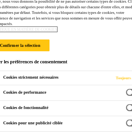
e, nous vous donnons la possibilité de ne pas autoriser certains types de cookies. C
Sikafloor®-701
s différentes catégories pour obtenir plus de détails sur chacune d'entre elles, et mod
aramètres par défaut. Toutefois, si vous bloquez certains types de cookies, votre
ience de navigation et les services que nous sommes en mesure de vous offrir peuv
impactés.
Primaire époxy à faible émission de COV, m
TIQUE EN MATIÈRE DE COOKIES
Sikafloor®-701 est une résine époxy polyvalente à 2 c
Confirmer la sélection
utilisée comme primaire époxy, mortier de nivellemen
de salles blanches.
r les préférences de consentement
Faibles émissions de COV
Cookies strictement nécessaires
Toujours 
Faible viscosité
Cookies de performance
Bonne pénétration
Cookies de fonctionnalité
Cookies pour une publicité ciblée