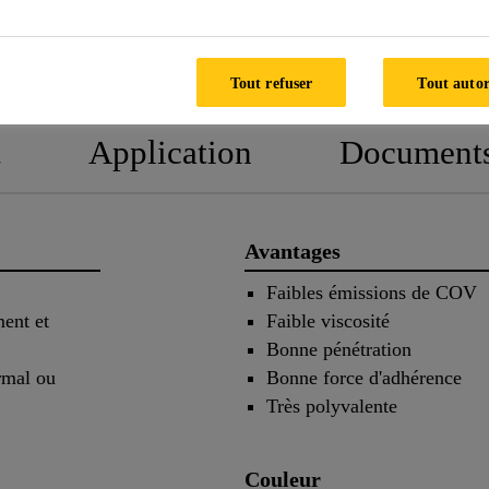
FICHE
FICHE DE DON
TECHNIQUE
SÉCURIT
Tout refuser
Tout autor
t
Application
Document
Avantages
Faibles émissions de COV
ment et
Faible viscosité
Bonne pénétration
rmal ou
Bonne force d'adhérence
Très polyvalente
Couleur