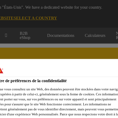
m "États-Unis". We have a dedicated website for your country.
EBSITE
SELECT A COUNTRY
B2B
Documentations
Calculateurs
eShop
R
re de préférences de la confidentialité
dustrie
Qui sommes nous
Sika at Work
Centre de Ress
ue vous consultez un site Web, des données peuvent être stockées dans votre navig
cupérées à partir de celui-ci, généralement sous la forme de cookies. Ces informatio
nt porter sur vous, sur vos préférences ou sur votre appareil et sont principalement
sées pour s'assurer que le site Web fonctionne correctement. Les informations ne
ttent généralement pas de vous identifier directement, mais peuvent vous permettr
icier d'une expérience Web personnalisée. Parce que nous respectons votre droit à la