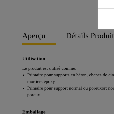
Aperçu
Détails Produi
Utilisation
Le produit est utilisé comme:
Primaire pour supports en béton, chapes de ci
mortiers époxy
Primaire pour support normal ou poreuxort no
poreux
Emballage