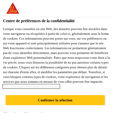
You are accessing "Sika Belgium", it seems you are accessing it
from "États-Unis". We have a dedicated website for your country.
Centre de préférences de la confidentialité
TO
STAY ON THE SIKA
SELECT A
SIKA
Lorsque vous consultez un site Web, des données peuvent être stockées dans
BELGIUM WEBSITE
COUNTRY
votre navigateur ou récupérées à partir de celui-ci, généralement sous la forme
USA
de cookies. Ces informations peuvent porter sur vous, sur vos préférences ou
sur votre appareil et sont principalement utilisées pour s'assurer que le site
Web fonctionne correctement. Les informations ne permettent généralement
Sika Belgium
pas de vous identifier directement, mais peuvent vous permettre de bénéficier
d'une expérience Web personnalisée. Parce que nous respectons votre droit à la
vie privée, nous vous donnons la possibilité de ne pas autoriser certains types
de cookies. Cliquez sur les différentes catégories pour obtenir plus de détails
sur chacune d'entre elles, et modifier les paramètres par défaut. Toutefois, si
vous bloquez certains types de cookies, votre expérience de navigation et les
services que nous sommes en mesure de vous offrir peuvent être impactés.
SIKA
POLITIQUE EN MATIÈRE DE COOKIES
CARBODUR
Confirmer la sélection