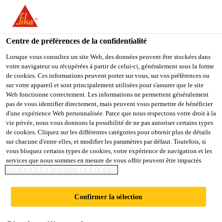
You are accessing "Sika Belgium", it seems you are accessing it
from "États-Unis". We have a dedicated website for your country.
Centre de préférences de la confidentialité
TO
Produits
...
SikaProof® Primer-02
STAY ON THE SIKA
SELECT A
SIKA
Lorsque vous consultez un site Web, des données peuvent être stockées dans
BELGIUM WEBSITE
COUNTRY
votre navigateur ou récupérées à partir de celui-ci, généralement sous la forme
USA
de cookies. Ces informations peuvent porter sur vous, sur vos préférences ou
sur votre appareil et sont principalement utilisées pour s'assurer que le site
Web fonctionne correctement. Les informations ne permettent généralement
Sika Belgium
pas de vous identifier directement, mais peuvent vous permettre de bénéficier
SikaProof®
d'une expérience Web personnalisée. Parce que nous respectons votre droit à la
vie privée, nous vous donnons la possibilité de ne pas autoriser certains types
Primer-02
de cookies. Cliquez sur les différentes catégories pour obtenir plus de détails
sur chacune d'entre elles, et modifier les paramètres par défaut. Toutefois, si
vous bloquez certains types de cookies, votre expérience de navigation et les
services que nous sommes en mesure de vous offrir peuvent être impactés.
Primaire du système pour le SikaProof®
POLITIQUE EN MATIÈRE DE COOKIES
Adhesive-02
Confirmer la sélection
SikaProof® Primer-02 est un primaire acrylique en
phase aqueuse, à utiliser avant l'application du