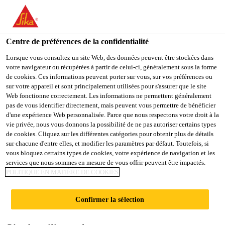
You are accessing "Sika Belgium", it seems you are accessing it
from "États-Unis". We have a dedicated website for your country.
Centre de préférences de la confidentialité
TO
STAY ON THE SIKA
SELECT A
SIKA
Lorsque vous consultez un site Web, des données peuvent être stockées dans
BELGIUM WEBSITE
COUNTRY
votre navigateur ou récupérées à partir de celui-ci, généralement sous la forme
USA
de cookies. Ces informations peuvent porter sur vous, sur vos préférences ou
sur votre appareil et sont principalement utilisées pour s'assurer que le site
Web fonctionne correctement. Les informations ne permettent généralement
Sika Belgium
pas de vous identifier directement, mais peuvent vous permettre de bénéficier
d'une expérience Web personnalisée. Parce que nous respectons votre droit à la
vie privée, nous vous donnons la possibilité de ne pas autoriser certains types
de cookies. Cliquez sur les différentes catégories pour obtenir plus de détails
sur chacune d'entre elles, et modifier les paramètres par défaut. Toutefois, si
vous bloquez certains types de cookies, votre expérience de navigation et les
services que nous sommes en mesure de vous offrir peuvent être impactés.
MEMBRANE
POLITIQUE EN MATIÈRE DE COOKIES
FPO -
Confirmer la sélection
SIKAPROOF®