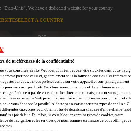
m "États-Unis". We have a dedicated website for your country.
EBSITE
SELECT A COUNTRY
B2B
Produits
Documentations
Calculateurs
eShop
re de préférences de la confidentialité
ue vous consultez un site Web, des données peuvent être stockées dans votre navig
cupérées à partir de celui-ci, généralement sous la forme de cookies. Ces informatio
nt porter sur vous, sur vos préférences ou sur votre appareil et sont principalement
sées pour s'assurer que le site Web fonctionne correctement. Les informations ne
çades, Parois &
Collage &
Renf
ttent généralement pas de vous identifier directement, mais peuvent vous permettr
Sols
Béton
Balcons
Jointoiement
St
icier d'une expérience Web personnalisée. Parce que nous respectons votre droit à la
e, nous vous donnons la possibilité de ne pas autoriser certains types de cookies. C
s différentes catégories pour obtenir plus de détails sur chacune d'entre elles, et mod
aramètres par défaut. Toutefois, si vous bloquez certains types de cookies, votre
ience de navigation et les services que nous sommes en mesure de vous offrir peuv
impactés.