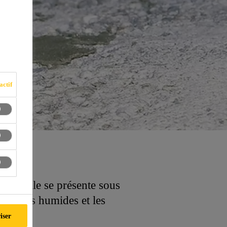
actif
d'eau. Elle se présente sous
les sols humides et les
iser