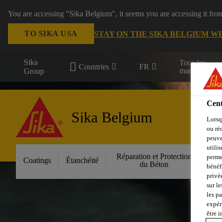
You are accessing "Sika Belgium", it seems you are accessing it fro
TO SIKA USA
STAY ON THE SIKA BELGIUM W
Sika
Tous les
Countries
FR
marchés
Group
Cent
Sika Belgium
Lorsq
ou ré
peuve
utili
Réparation et Protection
Fa
perme
Coatings
Étanchéité
du Béton
bénéf
privé
sur le
les p
expér
être 