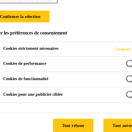
TIQUE EN MATIÈRE DE COOKIES
Confirmer la sélection
IMENT
r les préférences de consentement
Cookies strictement nécessaires
Toujours 
Cookies de performance
Cookies de fonctionnalité
À Base de Ciment
Cookies pour une publicité ciblée
à protéger les structures contre les infiltrations 
l'emploi conçues pour assurer l'étanchéité contre 
Tout refuser
Tout autor