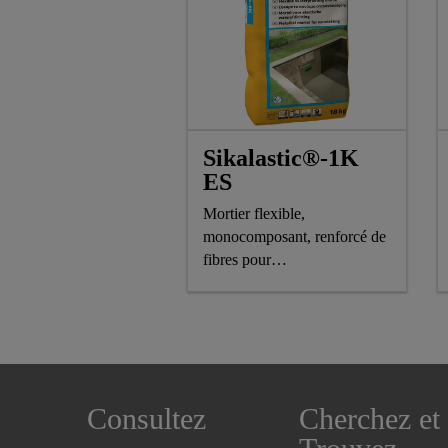
Sikalastic®-1K
ES
Mortier flexible,
monocomposant, renforcé de
fibres pour
l'imperméabilisation
et la protection du béton
Consultez
Cherchez et