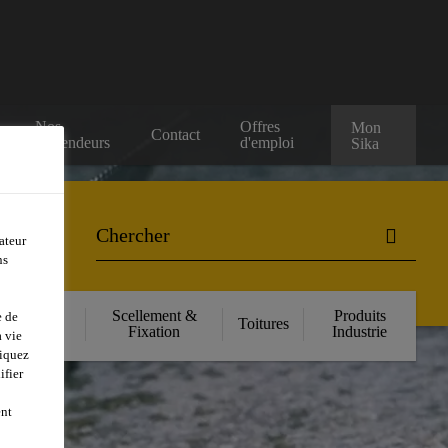
Nos
Offres
Mon
Contact
Revendeurs
d'emploi
Sika
ateur
ns
orcement
Scellement &
Produits
e de
Toitures
ructurel
Fixation
Industrie
 vie
liquez
ifier
ent