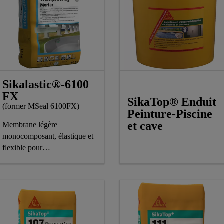
Sikalastic®-6100
FX
SikaTop® Enduit
(former MSeal 6100FX)
Peinture-Piscine
et cave
Membrane légère
monocomposant, élastique et
flexible pour
l'imperméabilisation et la
protection du béton