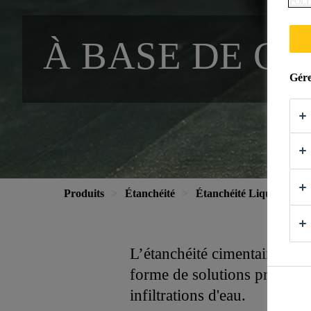
POLI
À BASE DE C
Gére
Produits
Étanchéité
Étanchéité Liquide
L’étanchéité cimentaire sert 
forme de solutions prêtes à 
infiltrations d'eau.