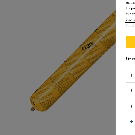
sur le
les p
expér
être 
POLI
Gére