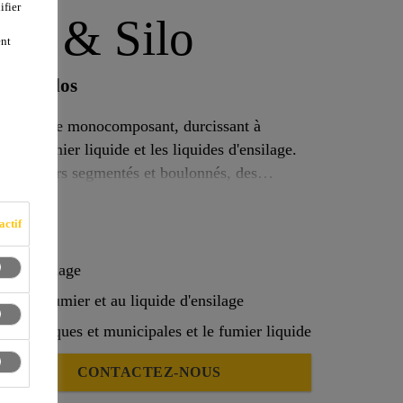
ifier
nk & Silo
ent
s et silos
 élastique monocomposant, durcissant à
s le fumier liquide et les liquides d'ensilage.
es réservoirs segmentés et boulonnés, des
 d’égout
actif
es d'ensilage
s, au fumier et au liquide d'ensilage
 domestiques et municipales et le fumier liquide
CONTACTEZ-NOUS