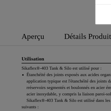
Aperçu
Détails Produi
Utilisation
Sikaflex®-403 Tank & Silo est utilisé pour :
Étanchéité des joints exposés aux acides orga
application typique est l'étanchéité des joints d
rréservoirs segmentés et boulonnés en acier ém
acier inoxydable, y compris la liaison paroi‑sol
Sikaflex®-403 Tank & Silo est utilisé dans le
suivants :