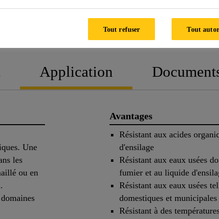
FICHE
FICHE DE DONN
Tout refuser
Tout autor
TECHNIQUE
SÉCURIT
t
Application
Document
Avantages
Résistant aux acides organiq
niques. Une
d'ensilage
ans les
Résistant aux eaux usées do
aillé ou en
fumier et au liquide d'ensil
.
Résistant aux eaux usées tel
s domaines
domestiques et municipales 
Résistant à des températur