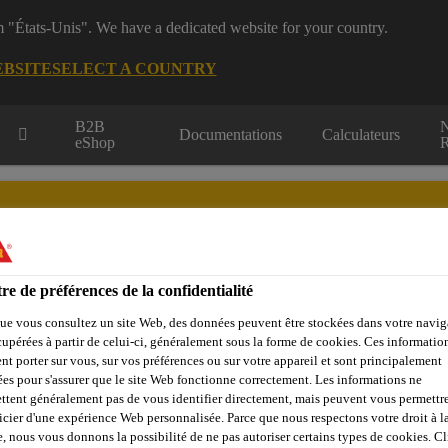
m "États-Unis". We have a dedicated website for your country.
EBSITE
SELECT A COUNTRY
B2B
Documentations
Calculateurs
eShop
R
re de préférences de la confidentialité
dustrie
Qui sommes nous
Sika at Work
Centre de Ress
ue vous consultez un site Web, des données peuvent être stockées dans votre navig
cupérées à partir de celui-ci, généralement sous la forme de cookies. Ces informatio
nt porter sur vous, sur vos préférences ou sur votre appareil et sont principalement
sées pour s'assurer que le site Web fonctionne correctement. Les informations ne
ttent généralement pas de vous identifier directement, mais peuvent vous permettr
Joints et Fissures
Joints à Résistance Chimique
Sikaflex®
icier d'une expérience Web personnalisée. Parce que nous respectons votre droit à la
e, nous vous donnons la possibilité de ne pas autoriser certains types de cookies. C