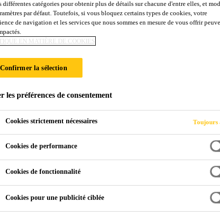
s différentes catégories pour obtenir plus de détails sur chacune d'entre elles, et mod
Sikaflex®-403 Ta
aramètres par défaut. Toutefois, si vous bloquez certains types de cookies, votre
ience de navigation et les services que nous sommes en mesure de vous offrir peuv
impactés.
TIQUE EN MATIÈRE DE COOKIES
Mastic polyuréthane élastique pour réservoir
Sikaflex®-403 Tank & Silo est unmastic polyuréthane
Confirmer la sélection
l’humidité, résistant aux acides organiques présents dan
Le produit est utilisé pour utilisé pour l’étanchéité d
r les préférences de consentement
conteneurs en béton, des joints de sol et des systèmes
Lire plus +
Cookies strictement nécessaires
Toujours 
Résistant aux acides organiques tels que les liquid
Cookies de performance
Résistant aux eaux usées domestiques et municipale
Cookies de fonctionnalité
Résistant aux eaux usées telles que les eaux usées
Cookies pour une publicité ciblée