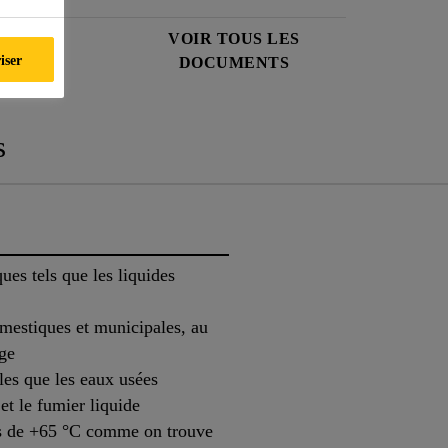
ÉES DE
VOIR TOUS LES
iser
É
DOCUMENTS
s
ues tels que les liquides
mestiques et municipales, au
age
les que les eaux usées
et le fumier liquide
es de +65 °C comme on trouve