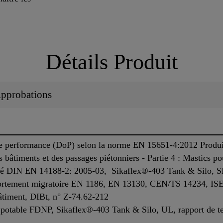
Détails Produit
 Approbations
 performance (DoP) selon la norme EN 15651-4:2012 Produits 
es bâtiments et des passages piétonniers - Partie 4 : Mastics p
éité DIN EN 14188-2: 2005-03, Sikaflex®-403 Tank & Silo, 
portement migratoire EN 1186, EN 13130, CEN/TS 14234, I
âtiment, DIBt, n° Z-74.62-212
 potable FDNP, Sikaflex®-403 Tank & Silo, UL, rapport de