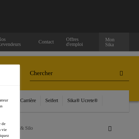
Nos
Offres
Mon
Contact
evendeurs
d'emploi
Sika
ources
Carrière
Seifert
Sika® Ucrete®
ateur
ns
e de
-403 Tank & Silo
 vie
liquez