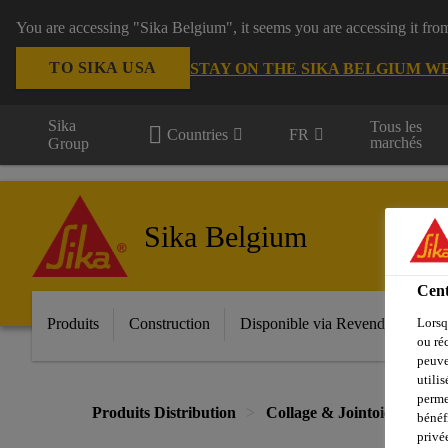
You are accessing "Sika Belgium", it seems you are accessing it fro
TO SIKA USA
STAY ON THE SIKA BELGIUM W
Sika
Tous les
Countries
FR
marchés
Group
Sika Belgium
Cent
Produits
Construction
Disponible via Revendeur
In
Lorsq
ou ré
peuve
utili
perme
Produits Distribution
Collage & Jointoiement
bénéf
privé