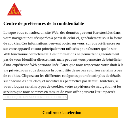
You are accessing "Sika Belgium", it seems you are accessing it
from "États-Unis". We have a dedicated website for your country.
Centre de préférences de la confidentialité
TO
STAY ON THE SIKA
SELECT A
SIKA
Lorsque vous consultez un site Web, des données peuvent être stockées dans
BELGIUM WEBSITE
COUNTRY
votre navigateur ou récupérées à partir de celui-ci, généralement sous la forme
USA
de cookies. Ces informations peuvent porter sur vous, sur vos préférences ou
sur votre appareil et sont principalement utilisées pour s'assurer que le site
Web fonctionne correctement. Les informations ne permettent généralement
Sika Belgium
pas de vous identifier directement, mais peuvent vous permettre de bénéficier
d'une expérience Web personnalisée. Parce que nous respectons votre droit à la
vie privée, nous vous donnons la possibilité de ne pas autoriser certains types
de cookies. Cliquez sur les différentes catégories pour obtenir plus de détails
sur chacune d'entre elles, et modifier les paramètres par défaut. Toutefois, si
RÉSISTANCE À
vous bloquez certains types de cookies, votre expérience de navigation et les
services que nous sommes en mesure de vous offrir peuvent être impactés.
POLITIQUE EN MATIÈRE DE COOKIES
L'ABRASION
Confirmer la sélection