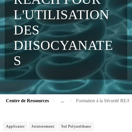
L'UTILISATION
DES
DIISOCYANATE
S
Centre de Ressources
...
Formation à la Sécurité REAC
Applicator
Jointoiement
Sol Polyuréthane