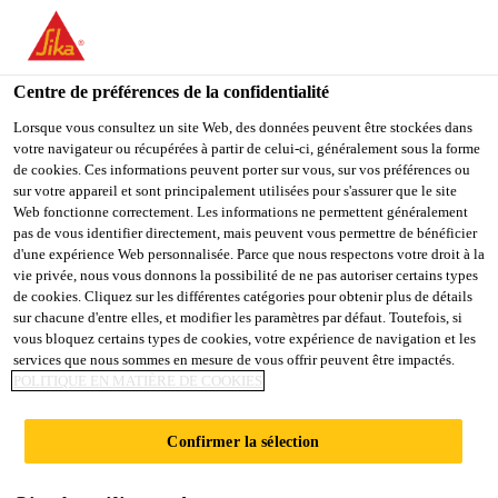
You are accessing "Sika Belgium", it seems you are accessing it
from "États-Unis". We have a dedicated website for your country.
Centre de préférences de la confidentialité
TO
STAY ON THE SIKA
SELECT A
SIKA
Lorsque vous consultez un site Web, des données peuvent être stockées dans
BELGIUM WEBSITE
COUNTRY
votre navigateur ou récupérées à partir de celui-ci, généralement sous la forme
USA
de cookies. Ces informations peuvent porter sur vous, sur vos préférences ou
sur votre appareil et sont principalement utilisées pour s'assurer que le site
SikaShield® P35 S
Web fonctionne correctement. Les informations ne permettent généralement
Sika Belgium
pas de vous identifier directement, mais peuvent vous permettre de bénéficier
d'une expérience Web personnalisée. Parce que nous respectons votre droit à la
IT 3 mm
vie privée, nous vous donnons la possibilité de ne pas autoriser certains types
de cookies. Cliquez sur les différentes catégories pour obtenir plus de détails
sur chacune d'entre elles, et modifier les paramètres par défaut. Toutefois, si
Membrane bitumineuse plastomère pour
vous bloquez certains types de cookies, votre expérience de navigation et les
services que nous sommes en mesure de vous offrir peuvent être impactés.
toiture, sablee, flexible à -5°c
POLITIQUE EN MATIÈRE DE COOKIES
SikaShield® P35 S IT 3 mm est une membrane
Confirmer la sélection
pour toitures, multicouche, à base de bitume modifié
APP, appliqué par soudage.