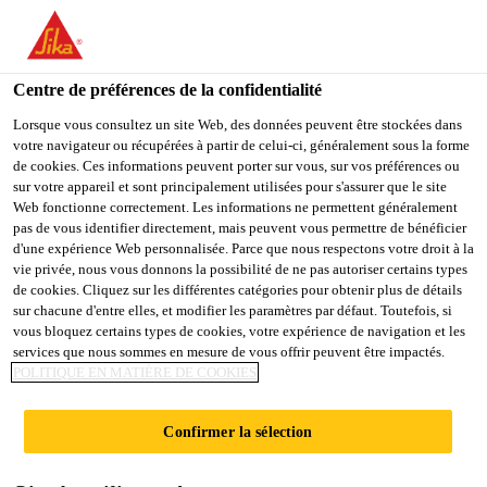
You are accessing "Sika Belgium", it seems you are accessing it
from "États-Unis". We have a dedicated website for your country.
Centre de préférences de la confidentialité
TO
STAY ON THE SIKA
SELECT A
SIKA
Lorsque vous consultez un site Web, des données peuvent être stockées dans
BELGIUM WEBSITE
COUNTRY
votre navigateur ou récupérées à partir de celui-ci, généralement sous la forme
USA
de cookies. Ces informations peuvent porter sur vous, sur vos préférences ou
sur votre appareil et sont principalement utilisées pour s'assurer que le site
Sikafloor®-3000
Web fonctionne correctement. Les informations ne permettent généralement
Sika Belgium
pas de vous identifier directement, mais peuvent vous permettre de bénéficier
d'une expérience Web personnalisée. Parce que nous respectons votre droit à la
REVÊTEMENT DE
vie privée, nous vous donnons la possibilité de ne pas autoriser certains types
de cookies. Cliquez sur les différentes catégories pour obtenir plus de détails
SOL, BICOMPOSANT,
sur chacune d'entre elles, et modifier les paramètres par défaut. Toutefois, si
vous bloquez certains types de cookies, votre expérience de navigation et les
ÉLASTIQUE, ALIPHATIQUE,
services que nous sommes en mesure de vous offrir peuvent être impactés.
AUTOLISSANT, À
POLITIQUE EN MATIÈRE DE COOKIES
FAIBLE ÉMISSION DE COV, FAISANT
PARTIE DE LA GAMME SIKA®
Confirmer la sélection
COMFORTFLOOR®