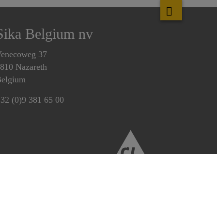
Sika Belgium nv
enecoweg 37
810 Nazareth
elgium
32 (0)9 381 65 00