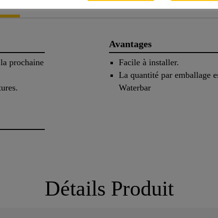
Avantages
 la prochaine
Facile à installer.
La quantité par emballage e
ures.
Waterbar
Détails Produit