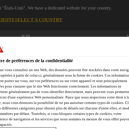
m "États-Unis". We have a dedicated website for your country.
EBSITE
SELECT A COUNTRY
B2B
Documentations
Calculateurs
eShop
R
re de préférences de la confidentialité
ue vous consultez un site Web, des données peuvent être stockées dans votre navig
cupérées à partir de celui-ci, généralement sous la forme de cookies. Ces informatio
nt porter sur vous, sur vos préférences ou sur votre appareil et sont principalement
sées pour s'assurer que le site Web fonctionne correctement. Les informations ne
ttent généralement pas de vous identifier directement, mais peuvent vous permettr
dustrie
Qui sommes nous
Sika at Work
Centre de Ress
icier d'une expérience Web personnalisée. Parce que nous respectons votre droit à la
e, nous vous donnons la possibilité de ne pas autoriser certains types de cookies. C
s différentes catégories pour obtenir plus de détails sur chacune d'entre elles, et mod
aramètres par défaut. Toutefois, si vous bloquez certains types de cookies, votre
ience de navigation et les services que nous sommes en mesure de vous offrir peuv
impactés.