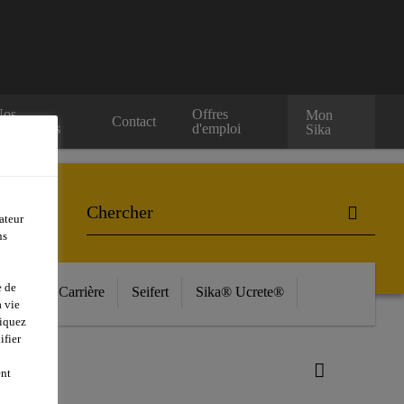
Nos
Offres
Mon
Contact
evendeurs
d'emploi
Sika
ateur
ns
e de
ources
Carrière
Seifert
Sika® Ucrete®
 vie
liquez
ifier
ent