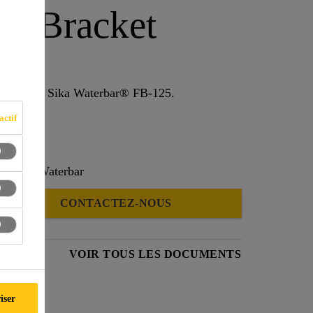
FB Bracket
-125
e pour le Sika Waterbar® FB-125.
actif
geur des Waterbar
CONTACTEZ-NOUS
HNIQUE
VOIR TOUS LES DOCUMENTS
iser