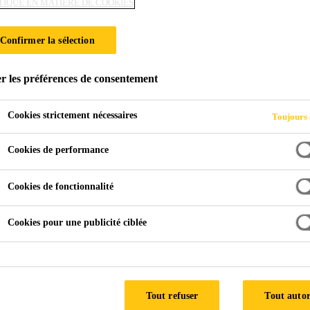
TIQUE EN MATIÈRE DE COOKIES
Sika Waterbar® 
Confirmer la sélection
Etrier de fixation pour Sika Waterbar® FB
r les préférences de consentement
Sika Waterbar® FB Bracket est un support de montag
Cookies strictement nécessaires
Toujours 
Facile à installer.
Cookies de performance
La quantité par emballage est adaptée pour la lon
Cookies de fonctionnalité
Cookies pour une publicité ciblée
FICHE TEC
Tout refuser
Tout autor
t
Documents