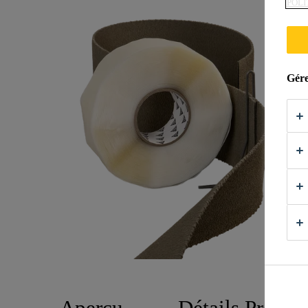
POLI
Gére
Aperçu
Détails Produi