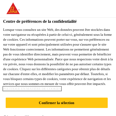
You are accessing "Sika Belgium", it seems you are accessing it
from "États-Unis". We have a dedicated website for your country.
Centre de préférences de la confidentialité
TO
STAY ON THE SIKA
SELECT A
SIKA
Lorsque vous consultez un site Web, des données peuvent être stockées dans
BELGIUM WEBSITE
COUNTRY
votre navigateur ou récupérées à partir de celui-ci, généralement sous la forme
USA
de cookies. Ces informations peuvent porter sur vous, sur vos préférences ou
sur votre appareil et sont principalement utilisées pour s'assurer que le site
Sika
Web fonctionne correctement. Les informations ne permettent généralement
Sika Belgium
pas de vous identifier directement, mais peuvent vous permettre de bénéficier
d'une expérience Web personnalisée. Parce que nous respectons votre droit à la
ViscoFlow®-32
vie privée, nous vous donnons la possibilité de ne pas autoriser certains types
de cookies. Cliquez sur les différentes catégories pour obtenir plus de détails
sur chacune d'entre elles, et modifier les paramètres par défaut. Toutefois, si
Sika ViscoFlow®-32 est un superplastifiant
vous bloquez certains types de cookies, votre expérience de navigation et les
économique pour béton prêt à l’emploi.
services que nous sommes en mesure de vous offrir peuvent être impactés.
POLITIQUE EN MATIÈRE DE COOKIES
Sika ViscoFlow®-32 est basé sur de
Confirmer la sélection
nouveaux polymères innovateurs de Sika,
conçus spécialement pour les centrales de