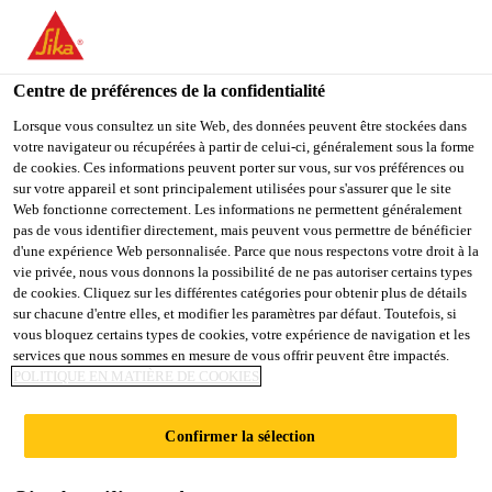
You are accessing "Sika Belgium", it seems you are accessing it
from "États-Unis". We have a dedicated website for your country.
Centre de préférences de la confidentialité
TO
STAY ON THE SIKA
SELECT A
SIKA
Lorsque vous consultez un site Web, des données peuvent être stockées dans
BELGIUM WEBSITE
COUNTRY
votre navigateur ou récupérées à partir de celui-ci, généralement sous la forme
USA
de cookies. Ces informations peuvent porter sur vous, sur vos préférences ou
sur votre appareil et sont principalement utilisées pour s'assurer que le site
Sika®
Web fonctionne correctement. Les informations ne permettent généralement
Sika Belgium
pas de vous identifier directement, mais peuvent vous permettre de bénéficier
d'une expérience Web personnalisée. Parce que nous respectons votre droit à la
ViscoCrete®-2025
vie privée, nous vous donnons la possibilité de ne pas autoriser certains types
de cookies. Cliquez sur les différentes catégories pour obtenir plus de détails
HE
sur chacune d'entre elles, et modifier les paramètres par défaut. Toutefois, si
vous bloquez certains types de cookies, votre expérience de navigation et les
services que nous sommes en mesure de vous offrir peuvent être impactés.
POLITIQUE EN MATIÈRE DE COOKIES
Le Sika ViscoCrete-2025 HE est un superplastifiant
hautement réducteur d'eau / accélérateur de
Confirmer la sélection
durcissement non chloré.
Conforme à la norme NBN EN 934-2
Lire plus +