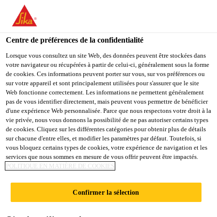
You are accessing "Sika Belgium", it seems you are accessing it
from "États-Unis". We have a dedicated website for your country.
Centre de préférences de la confidentialité
TO
STAY ON THE SIKA
SELECT A
SIKA
Lorsque vous consultez un site Web, des données peuvent être stockées dans
BELGIUM WEBSITE
COUNTRY
votre navigateur ou récupérées à partir de celui-ci, généralement sous la forme
USA
de cookies. Ces informations peuvent porter sur vous, sur vos préférences ou
sur votre appareil et sont principalement utilisées pour s'assurer que le site
Sika® Tile
Web fonctionne correctement. Les informations ne permettent généralement
Sika Belgium
pas de vous identifier directement, mais peuvent vous permettre de bénéficier
d'une expérience Web personnalisée. Parce que nous respectons votre droit à la
Promoter
vie privée, nous vous donnons la possibilité de ne pas autoriser certains types
de cookies. Cliquez sur les différentes catégories pour obtenir plus de détails
sur chacune d'entre elles, et modifier les paramètres par défaut. Toutefois, si
Traitement de préparation du support pour carrelages
vous bloquez certains types de cookies, votre expérience de navigation et les
en verre, céramiques et émaillés
services que nous sommes en mesure de vous offrir peuvent être impactés.
POLITIQUE EN MATIÈRE DE COOKIES
Ne nécessite pas le ponçage préalable du support.
Confirmer la sélection
Plus sûr que des produits corrosifs agressifs.