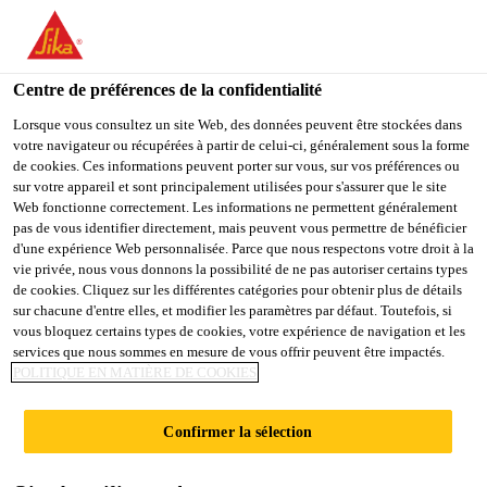
You are accessing "Sika Belgium", it seems you are accessing it
from "États-Unis". We have a dedicated website for your country.
Centre de préférences de la confidentialité
TO
STAY ON THE SIKA
SELECT A
SIKA
Lorsque vous consultez un site Web, des données peuvent être stockées dans
BELGIUM WEBSITE
COUNTRY
votre navigateur ou récupérées à partir de celui-ci, généralement sous la forme
USA
de cookies. Ces informations peuvent porter sur vous, sur vos préférences ou
sur votre appareil et sont principalement utilisées pour s'assurer que le site
Sika® Fließmittel
Web fonctionne correctement. Les informations ne permettent généralement
Sika Belgium
pas de vous identifier directement, mais peuvent vous permettre de bénéficier
d'une expérience Web personnalisée. Parce que nous respectons votre droit à la
FM 93
vie privée, nous vous donnons la possibilité de ne pas autoriser certains types
de cookies. Cliquez sur les différentes catégories pour obtenir plus de détails
sur chacune d'entre elles, et modifier les paramètres par défaut. Toutefois, si
Superplastifiant hautement réducteur d’eau
vous bloquez certains types de cookies, votre expérience de navigation et les
Hydrofuge de masseConforme à la norme NBN EN
services que nous sommes en mesure de vous offrir peuvent être impactés.
POLITIQUE EN MATIÈRE DE COOKIES
934-2
Confirmer la sélection
Le superplastifiant Sika FM 93 modifie
l’interaction entre les grains de ciment et les