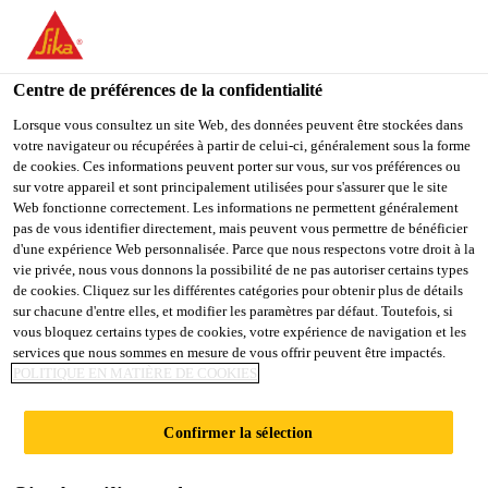
You are accessing "Sika Belgium", it seems you are accessing it
from "États-Unis". We have a dedicated website for your country.
Centre de préférences de la confidentialité
TO
STAY ON THE SIKA
SELECT A
SIKA
Lorsque vous consultez un site Web, des données peuvent être stockées dans
BELGIUM WEBSITE
COUNTRY
votre navigateur ou récupérées à partir de celui-ci, généralement sous la forme
USA
de cookies. Ces informations peuvent porter sur vous, sur vos préférences ou
sur votre appareil et sont principalement utilisées pour s'assurer que le site
Web fonctionne correctement. Les informations ne permettent généralement
Sika Belgium
pas de vous identifier directement, mais peuvent vous permettre de bénéficier
d'une expérience Web personnalisée. Parce que nous respectons votre droit à la
vie privée, nous vous donnons la possibilité de ne pas autoriser certains types
de cookies. Cliquez sur les différentes catégories pour obtenir plus de détails
sur chacune d'entre elles, et modifier les paramètres par défaut. Toutefois, si
vous bloquez certains types de cookies, votre expérience de navigation et les
services que nous sommes en mesure de vous offrir peuvent être impactés.
RÉSIDENCE
POLITIQUE EN MATIÈRE DE COOKIES
JORDAENS
Confirmer la sélection