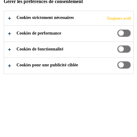
Gérer les préférences de consentement
Cookies strictement nécessaires
Toujours actif
Sika at Work
Résidence Jordaens
Cookies de performance
Cookies de fonctionnalité
2015
GENK
Cookies pour une publicité ciblée
La Résidence Jordaens est un immeuble à appartements de
6 étages datant de 1978 et faisant actuellement l'objet
d'une rénovation totale. La façade et les balcons sont donc
complètement remis à neuf. Pour la façade, l’ancien
enduit est entièrement poncé, les bétons abîmés sont
réparés et une nouvelle couche d’enduit est appliquée. Les
balcons sont quant à eux décapés jusqu’au béton pour
ensuite réaliser une nouvelle chape, étanchéité et finition