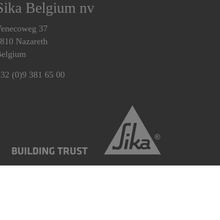
Sika Belgium nv
enecoweg 37
810 Nazareth
elgium
32 (0)9 381 65 00