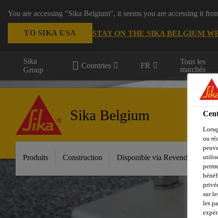
You are accessing "Sika Belgium", it seems you are accessing it fro
TO SIKA USA
STAY ON THE SIKA BELGIUM W
Sika
Tous les
Countries
FR
marchés
Group
Sika Belgium
Cent
Lorsq
ou ré
peuve
Produits
Construction
Disponible via Revendeur
In
utili
perme
bénéf
privé
sur le
les p
expér