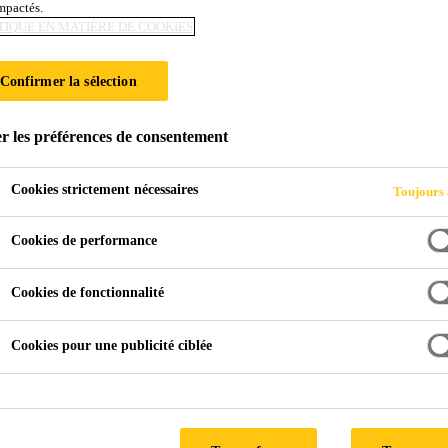
impactés.
TIQUE EN MATIÈRE DE COOKIES
OOGE BAECKE
Confirmer la sélection
r les préférences de consentement
Cookies strictement nécessaires
Toujours 
Cookies de performance
Cookies de fonctionnalité
Cookies pour une publicité ciblée
cienne qui nécessitait la modernisation de la façade, des balc