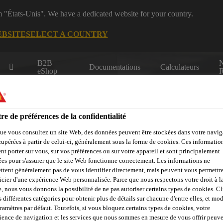
m "États-Unis". We have a dedicated website for your country.
EBSITE
SELECT A COUNTRY
B2B
Documentations
Calculateurs
eShop
R
re de préférences de la confidentialité
ue vous consultez un site Web, des données peuvent être stockées dans votre navig
cupérées à partir de celui-ci, généralement sous la forme de cookies. Ces informatio
nt porter sur vous, sur vos préférences ou sur votre appareil et sont principalement
dustrie
Qui sommes nous
Sika at Work
Centre de Ress
sées pour s'assurer que le site Web fonctionne correctement. Les informations ne
ttent généralement pas de vous identifier directement, mais peuvent vous permettr
icier d'une expérience Web personnalisée. Parce que nous respectons votre droit à la
e, nous vous donnons la possibilité de ne pas autoriser certains types de cookies. C
s différentes catégories pour obtenir plus de détails sur chacune d'entre elles, et mod
aramètres par défaut. Toutefois, si vous bloquez certains types de cookies, votre
ience de navigation et les services que nous sommes en mesure de vous offrir peuv