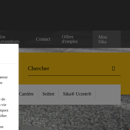
Nos
Offres
Mon
Contact
evendeurs
d'emploi
Sika
ateur
ns
ources
Carrière
Seifert
Sika® Ucrete®
e de
 vie
liquez
ifier
ent