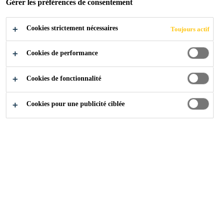
Gérer les préférences de consentement
Cookies strictement nécessaires
Toujours actif
Cookies de performance
Sika at Work
Immeuble de bureaux Create
Cookies de fonctionnalité
Cookies pour une publicité ciblée
2015
PORT MARITIME DE GAND (EVERGEM)
Le nouvel immeuble de la société multimedia Create à
Evergem, au Port Maritime de Gand, comporte 600 m² de
bureaux, 120 m² de salle de démonstration, 1000 m² de
magasins et plusieurs espaces créatifs.