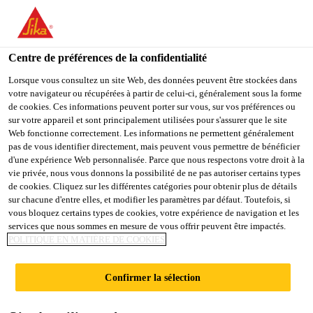
You are accessing "Sika Belgium", it seems you are accessing it
from "États-Unis". We have a dedicated website for your country.
Centre de préférences de la confidentialité
TO
STAY ON THE SIKA
SELECT A
SIKA
Lorsque vous consultez un site Web, des données peuvent être stockées dans
BELGIUM WEBSITE
COUNTRY
votre navigateur ou récupérées à partir de celui-ci, généralement sous la forme
USA
de cookies. Ces informations peuvent porter sur vous, sur vos préférences ou
sur votre appareil et sont principalement utilisées pour s'assurer que le site
Web fonctionne correctement. Les informations ne permettent généralement
Sika Belgium
pas de vous identifier directement, mais peuvent vous permettre de bénéficier
d'une expérience Web personnalisée. Parce que nous respectons votre droit à la
vie privée, nous vous donnons la possibilité de ne pas autoriser certains types
de cookies. Cliquez sur les différentes catégories pour obtenir plus de détails
sur chacune d'entre elles, et modifier les paramètres par défaut. Toutefois, si
vous bloquez certains types de cookies, votre expérience de navigation et les
services que nous sommes en mesure de vous offrir peuvent être impactés.
IMMEUBLE DE
POLITIQUE EN MATIÈRE DE COOKIES
BUREAUX
Confirmer la sélection
CREATE