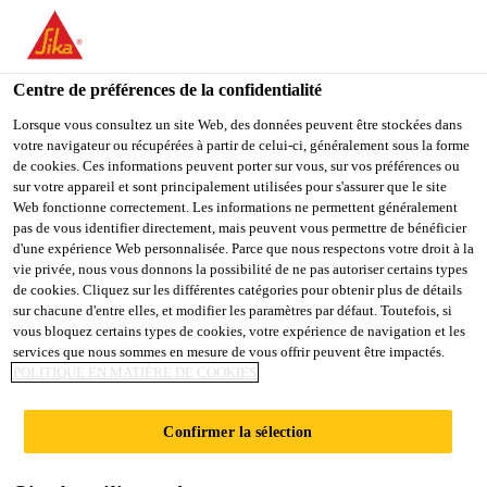
You are accessing "Sika Belgium", it seems you are accessing it
from "États-Unis". We have a dedicated website for your country.
Centre de préférences de la confidentialité
TO
STAY ON THE SIKA
SELECT A
SIKA
Lorsque vous consultez un site Web, des données peuvent être stockées dans
BELGIUM WEBSITE
COUNTRY
votre navigateur ou récupérées à partir de celui-ci, généralement sous la forme
USA
de cookies. Ces informations peuvent porter sur vous, sur vos préférences ou
sur votre appareil et sont principalement utilisées pour s'assurer que le site
Web fonctionne correctement. Les informations ne permettent généralement
Sika Belgium
pas de vous identifier directement, mais peuvent vous permettre de bénéficier
d'une expérience Web personnalisée. Parce que nous respectons votre droit à la
vie privée, nous vous donnons la possibilité de ne pas autoriser certains types
de cookies. Cliquez sur les différentes catégories pour obtenir plus de détails
sur chacune d'entre elles, et modifier les paramètres par défaut. Toutefois, si
vous bloquez certains types de cookies, votre expérience de navigation et les
services que nous sommes en mesure de vous offrir peuvent être impactés.
ENTREPRISE
POLITIQUE EN MATIÈRE DE COOKIES
BAJART
Confirmer la sélection