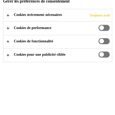
Gérer les préférences de consentement
Cookies strictement nécessaires
Toujours actif
Sika at Work
Entreprise Bajart
Cookies de performance
Cookies de fonctionnalité
2016
NAMUR
Cookies pour une publicité ciblée
Situé dans le nouveau parc Ecolys (Suarlée), le nouveau
siège d’exploitation des Entreprises Bajart comprend des
bureaux ainsi que des zones d’ateliers et de stockage
industriels.