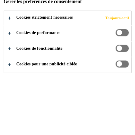
Gérer les préférences de consentement
Cookies strictement nécessaires
Sika at Work
Delino
Toujours actif
Cookies de performance
2009
KNOKKE
Cookies de fonctionnalité
Cookies pour une publicité ciblée
Delino, une entreprise familiale ambitieuse spécialisée
dans les sauces de haute qualité, a entrepris une
rénovation complète et une nouvelle construction d'un
entrepôt. Ce projet comprenait également la rénovation
des sols endommagés dans la zone de lavage, la zone de
pesage et la zone de production à chaud.