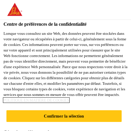
You are accessing "Sika Belgium", it seems you are accessing it
from "États-Unis". We have a dedicated website for your country.
Centre de préférences de la confidentialité
TO
STAY ON THE SIKA
SELECT A
SIKA
Lorsque vous consultez un site Web, des données peuvent être stockées dans
BELGIUM WEBSITE
COUNTRY
votre navigateur ou récupérées à partir de celui-ci, généralement sous la forme
USA
de cookies. Ces informations peuvent porter sur vous, sur vos préférences ou
sur votre appareil et sont principalement utilisées pour s'assurer que le site
Web fonctionne correctement. Les informations ne permettent généralement
Sika Belgium
pas de vous identifier directement, mais peuvent vous permettre de bénéficier
d'une expérience Web personnalisée. Parce que nous respectons votre droit à la
vie privée, nous vous donnons la possibilité de ne pas autoriser certains types
de cookies. Cliquez sur les différentes catégories pour obtenir plus de détails
sur chacune d'entre elles, et modifier les paramètres par défaut. Toutefois, si
vous bloquez certains types de cookies, votre expérience de navigation et les
services que nous sommes en mesure de vous offrir peuvent être impactés.
DELINO
POLITIQUE EN MATIÈRE DE COOKIES
Confirmer la sélection