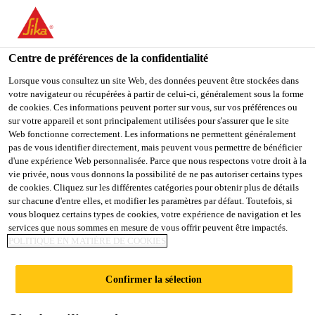
You are accessing "Sika Belgium", it seems you are accessing it
from "États-Unis". We have a dedicated website for your country.
Centre de préférences de la confidentialité
TO
STAY ON THE SIKA
SELECT A
SIKA
Lorsque vous consultez un site Web, des données peuvent être stockées dans
BELGIUM WEBSITE
COUNTRY
votre navigateur ou récupérées à partir de celui-ci, généralement sous la forme
USA
de cookies. Ces informations peuvent porter sur vous, sur vos préférences ou
sur votre appareil et sont principalement utilisées pour s'assurer que le site
Web fonctionne correctement. Les informations ne permettent généralement
Sika Belgium
pas de vous identifier directement, mais peuvent vous permettre de bénéficier
d'une expérience Web personnalisée. Parce que nous respectons votre droit à la
vie privée, nous vous donnons la possibilité de ne pas autoriser certains types
de cookies. Cliquez sur les différentes catégories pour obtenir plus de détails
sur chacune d'entre elles, et modifier les paramètres par défaut. Toutefois, si
MEMBRANES
vous bloquez certains types de cookies, votre expérience de navigation et les
services que nous sommes en mesure de vous offrir peuvent être impactés.
POLITIQUE EN MATIÈRE DE COOKIES
SIKAPLAN®
Confirmer la sélection