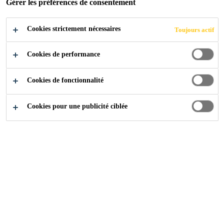
Gérer les préférences de consentement
Cookies strictement nécessaires
Produits
Toitures
Toujours actif
Cookies de performance
Cookies de fonctionnalité
Consultez
Cookies pour une publicité ciblée
Qui sommes nous
Nos Produits
Solutions pour la Construction
Solutions pour l'Industrie
Disponible via Revendeur
Cherchez et Trouvez