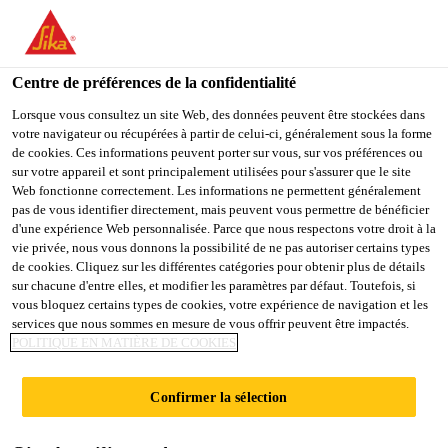
You are accessing "Sika Belgium", it seems you are accessing it
from "États-Unis". We have a dedicated website for your country.
Centre de préférences de la confidentialité
TO
Produits
...
SikaLevel®-544
STAY ON THE SIKA
SELECT A
SIKA
Lorsque vous consultez un site Web, des données peuvent être stockées dans
BELGIUM WEBSITE
COUNTRY
votre navigateur ou récupérées à partir de celui-ci, généralement sous la forme
USA
de cookies. Ces informations peuvent porter sur vous, sur vos préférences ou
sur votre appareil et sont principalement utilisées pour s'assurer que le site
Web fonctionne correctement. Les informations ne permettent généralement
Sika Belgium
pas de vous identifier directement, mais peuvent vous permettre de bénéficier
SikaLevel®-544
d'une expérience Web personnalisée. Parce que nous respectons votre droit à la
vie privée, nous vous donnons la possibilité de ne pas autoriser certains types
de cookies. Cliquez sur les différentes catégories pour obtenir plus de détails
(former MTop 544)
sur chacune d'entre elles, et modifier les paramètres par défaut. Toutefois, si
vous bloquez certains types de cookies, votre expérience de navigation et les
Coulis hydraulique, autonivelant, renforcé
services que nous sommes en mesure de vous offrir peuvent être impactés.
POLITIQUE EN MATIÈRE DE COOKIES
par fibres de verre pour sols à l’intérieur,
qui sont exposés au trafic intense. Pour
Confirmer la sélection
niveler des sols en béton rugueux
(épaisseur jusqu'à 40 mm.)