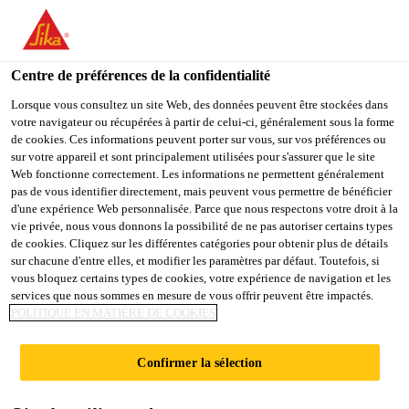
You are accessing "Sika Belgium", it seems you are accessing it
from "États-Unis". We have a dedicated website for your country.
Centre de préférences de la confidentialité
TO
STAY ON THE SIKA
SELECT A
SIKA
Lorsque vous consultez un site Web, des données peuvent être stockées dans
BELGIUM WEBSITE
COUNTRY
votre navigateur ou récupérées à partir de celui-ci, généralement sous la forme
USA
de cookies. Ces informations peuvent porter sur vous, sur vos préférences ou
sur votre appareil et sont principalement utilisées pour s'assurer que le site
Web fonctionne correctement. Les informations ne permettent généralement
Sika Belgium
pas de vous identifier directement, mais peuvent vous permettre de bénéficier
d'une expérience Web personnalisée. Parce que nous respectons votre droit à la
vie privée, nous vous donnons la possibilité de ne pas autoriser certains types
de cookies. Cliquez sur les différentes catégories pour obtenir plus de détails
sur chacune d'entre elles, et modifier les paramètres par défaut. Toutefois, si
PRIMER
vous bloquez certains types de cookies, votre expérience de navigation et les
services que nous sommes en mesure de vous offrir peuvent être impactés.
POLITIQUE EN MATIÈRE DE COOKIES
Confirmer la sélection