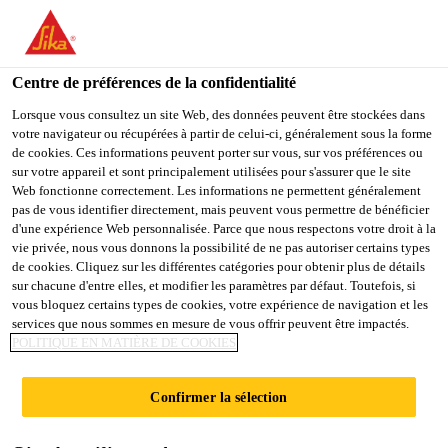
You are accessing "Sika Belgium", it seems you are accessing it
from "États-Unis". We have a dedicated website for your country.
Centre de préférences de la confidentialité
TO
STAY ON THE SIKA
SELECT A
SIKA
Lorsque vous consultez un site Web, des données peuvent être stockées dans
BELGIUM WEBSITE
COUNTRY
votre navigateur ou récupérées à partir de celui-ci, généralement sous la forme
USA
de cookies. Ces informations peuvent porter sur vous, sur vos préférences ou
sur votre appareil et sont principalement utilisées pour s'assurer que le site
Web fonctionne correctement. Les informations ne permettent généralement
Sika Belgium
pas de vous identifier directement, mais peuvent vous permettre de bénéficier
d'une expérience Web personnalisée. Parce que nous respectons votre droit à la
vie privée, nous vous donnons la possibilité de ne pas autoriser certains types
de cookies. Cliquez sur les différentes catégories pour obtenir plus de détails
sur chacune d'entre elles, et modifier les paramètres par défaut. Toutefois, si
REVÊTEMENT
vous bloquez certains types de cookies, votre expérience de navigation et les
services que nous sommes en mesure de vous offrir peuvent être impactés.
POLITIQUE EN MATIÈRE DE COOKIES
AUTOLISSANT
Confirmer la sélection