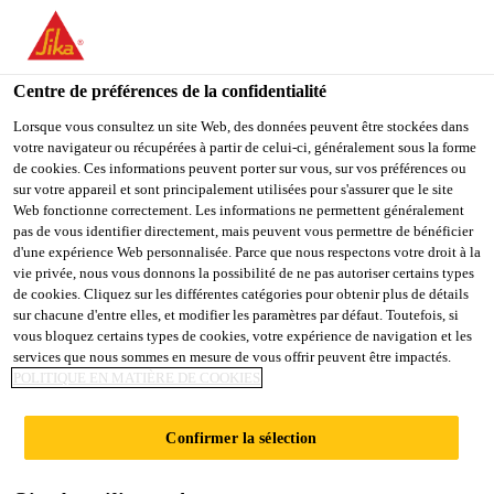
You are accessing "Sika Belgium", it seems you are accessing it
from "États-Unis". We have a dedicated website for your country.
Centre de préférences de la confidentialité
TO
STAY ON THE SIKA
SELECT A
SIKA
Lorsque vous consultez un site Web, des données peuvent être stockées dans
BELGIUM WEBSITE
COUNTRY
votre navigateur ou récupérées à partir de celui-ci, généralement sous la forme
USA
de cookies. Ces informations peuvent porter sur vous, sur vos préférences ou
sur votre appareil et sont principalement utilisées pour s'assurer que le site
Web fonctionne correctement. Les informations ne permettent généralement
Sika Belgium
pas de vous identifier directement, mais peuvent vous permettre de bénéficier
d'une expérience Web personnalisée. Parce que nous respectons votre droit à la
vie privée, nous vous donnons la possibilité de ne pas autoriser certains types
de cookies. Cliquez sur les différentes catégories pour obtenir plus de détails
sur chacune d'entre elles, et modifier les paramètres par défaut. Toutefois, si
vous bloquez certains types de cookies, votre expérience de navigation et les
services que nous sommes en mesure de vous offrir peuvent être impactés.
ACCESSOIRES
POLITIQUE EN MATIÈRE DE COOKIES
Confirmer la sélection