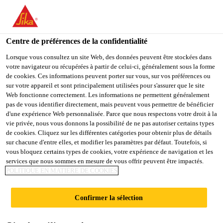
You are accessing "Sika Belgium", it seems you are accessing it
from "États-Unis". We have a dedicated website for your country.
Centre de préférences de la confidentialité
TO
STAY ON THE SIKA
SELECT A
SIKA
Lorsque vous consultez un site Web, des données peuvent être stockées dans
BELGIUM WEBSITE
COUNTRY
votre navigateur ou récupérées à partir de celui-ci, généralement sous la forme
USA
de cookies. Ces informations peuvent porter sur vous, sur vos préférences ou
sur votre appareil et sont principalement utilisées pour s'assurer que le site
Web fonctionne correctement. Les informations ne permettent généralement
Sika Belgium
pas de vous identifier directement, mais peuvent vous permettre de bénéficier
d'une expérience Web personnalisée. Parce que nous respectons votre droit à la
vie privée, nous vous donnons la possibilité de ne pas autoriser certains types
de cookies. Cliquez sur les différentes catégories pour obtenir plus de détails
sur chacune d'entre elles, et modifier les paramètres par défaut. Toutefois, si
COLLAGE DE
vous bloquez certains types de cookies, votre expérience de navigation et les
services que nous sommes en mesure de vous offrir peuvent être impactés.
POLITIQUE EN MATIÈRE DE COOKIES
BÉTON FRAIS SUR
Confirmer la sélection
BÉTON DURCI