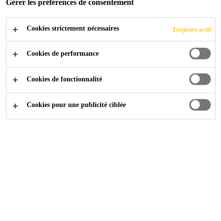
Gérer les préférences de consentement
Cookies strictement nécessaires
Produits
...
Anodes Hybrides
Toujours actif
Cookies de performance
Cookies de fonctionnalité
Consultez
Cookies pour une publicité ciblée
Qui sommes nous
Nos Produits
Solutions pour la Construction
Solutions pour l'Industrie
Disponible via Revendeur