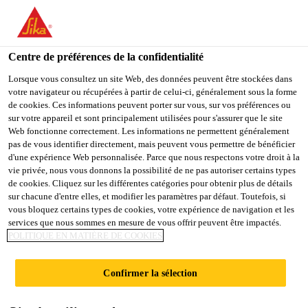
You are accessing "Sika Belgium", it seems you are accessing it
from "États-Unis". We have a dedicated website for your country.
Centre de préférences de la confidentialité
TO
STAY ON THE SIKA
SELECT A
SIKA
Lorsque vous consultez un site Web, des données peuvent être stockées dans
BELGIUM WEBSITE
COUNTRY
votre navigateur ou récupérées à partir de celui-ci, généralement sous la forme
USA
de cookies. Ces informations peuvent porter sur vous, sur vos préférences ou
sur votre appareil et sont principalement utilisées pour s'assurer que le site
Web fonctionne correctement. Les informations ne permettent généralement
Sika Belgium
pas de vous identifier directement, mais peuvent vous permettre de bénéficier
d'une expérience Web personnalisée. Parce que nous respectons votre droit à la
vie privée, nous vous donnons la possibilité de ne pas autoriser certains types
de cookies. Cliquez sur les différentes catégories pour obtenir plus de détails
sur chacune d'entre elles, et modifier les paramètres par défaut. Toutefois, si
ANODES
vous bloquez certains types de cookies, votre expérience de navigation et les
services que nous sommes en mesure de vous offrir peuvent être impactés.
POLITIQUE EN MATIÈRE DE COOKIES
HYBRIDES
Confirmer la sélection