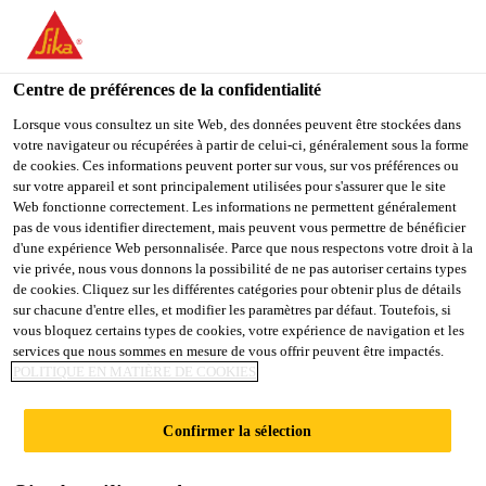
You are accessing "Sika Belgium", it seems you are accessing it
from "États-Unis". We have a dedicated website for your country.
Centre de préférences de la confidentialité
TO
STAY ON THE SIKA
SELECT A
SIKA
Lorsque vous consultez un site Web, des données peuvent être stockées dans
BELGIUM WEBSITE
COUNTRY
votre navigateur ou récupérées à partir de celui-ci, généralement sous la forme
USA
de cookies. Ces informations peuvent porter sur vous, sur vos préférences ou
sur votre appareil et sont principalement utilisées pour s'assurer que le site
Web fonctionne correctement. Les informations ne permettent généralement
Sika Belgium
pas de vous identifier directement, mais peuvent vous permettre de bénéficier
d'une expérience Web personnalisée. Parce que nous respectons votre droit à la
vie privée, nous vous donnons la possibilité de ne pas autoriser certains types
de cookies. Cliquez sur les différentes catégories pour obtenir plus de détails
sur chacune d'entre elles, et modifier les paramètres par défaut. Toutefois, si
ÉPOXY
vous bloquez certains types de cookies, votre expérience de navigation et les
services que nous sommes en mesure de vous offrir peuvent être impactés.
POLITIQUE EN MATIÈRE DE COOKIES
Confirmer la sélection