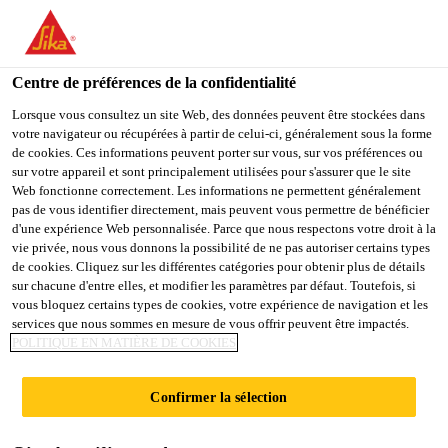
You are accessing "Sika Belgium", it seems you are accessing it
from "États-Unis". We have a dedicated website for your country.
Centre de préférences de la confidentialité
TO
STAY ON THE SIKA
SELECT A
SIKA
Lorsque vous consultez un site Web, des données peuvent être stockées dans
BELGIUM WEBSITE
COUNTRY
votre navigateur ou récupérées à partir de celui-ci, généralement sous la forme
USA
de cookies. Ces informations peuvent porter sur vous, sur vos préférences ou
sur votre appareil et sont principalement utilisées pour s'assurer que le site
Web fonctionne correctement. Les informations ne permettent généralement
Sika Belgium
pas de vous identifier directement, mais peuvent vous permettre de bénéficier
d'une expérience Web personnalisée. Parce que nous respectons votre droit à la
vie privée, nous vous donnons la possibilité de ne pas autoriser certains types
de cookies. Cliquez sur les différentes catégories pour obtenir plus de détails
sur chacune d'entre elles, et modifier les paramètres par défaut. Toutefois, si
vous bloquez certains types de cookies, votre expérience de navigation et les
services que nous sommes en mesure de vous offrir peuvent être impactés.
FIXATION À
POLITIQUE EN MATIÈRE DE COOKIES
BASE DE
Confirmer la sélection
CIMENT