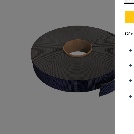
POLI
Gére