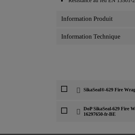
Résistance au feu EN 13501-
Information Produit
Information Technique
SikaSeal®-629 Fire Wra
DoP SikaSeal-629 Fire 
16297650-fr-BE