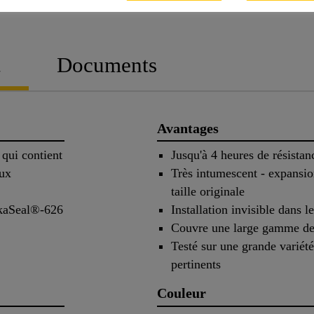
FICHE TEC
t
Documents
Avantages
 qui contient
Jusqu'à 4 heures de résistan
aux
Très intumescent - expansio
taille originale
ikaSeal®-626
Installation invisible dans l
Couvre une large gamme de
Testé sur une grande variété
pertinents
Couleur