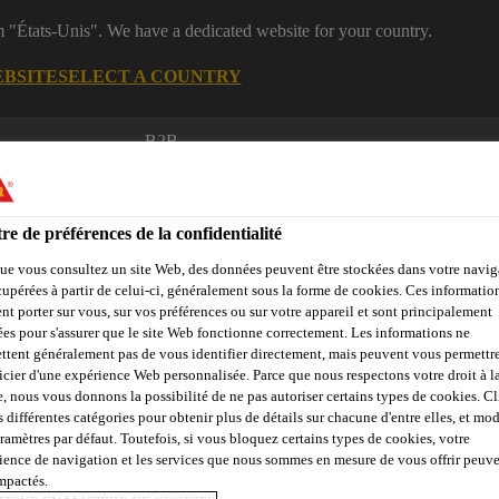
m "États-Unis". We have a dedicated website for your country.
EBSITE
SELECT A COUNTRY
B2B
Produits
Documentations
Calculateurs
eShop
re de préférences de la confidentialité
ue vous consultez un site Web, des données peuvent être stockées dans votre navig
cupérées à partir de celui-ci, généralement sous la forme de cookies. Ces informatio
nt porter sur vous, sur vos préférences ou sur votre appareil et sont principalement
sées pour s'assurer que le site Web fonctionne correctement. Les informations ne
çades, Parois &
Collage &
Renf
ttent généralement pas de vous identifier directement, mais peuvent vous permettr
Sols
Béton
Balcons
Jointoiement
St
icier d'une expérience Web personnalisée. Parce que nous respectons votre droit à la
e, nous vous donnons la possibilité de ne pas autoriser certains types de cookies. C
s différentes catégories pour obtenir plus de détails sur chacune d'entre elles, et mod
aramètres par défaut. Toutefois, si vous bloquez certains types de cookies, votre
ements de pénétrations
SikaSeal®-629 Fire Wrap+
ience de navigation et les services que nous sommes en mesure de vous offrir peuv
impactés.