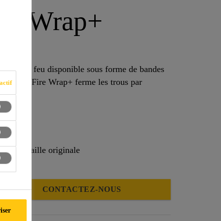
ire Wrap+
 tuyaux
stante au feu disponible sous forme de bandes
eal®-629 Fire Wrap+ ferme les trous par
actif
ois la taille originale
CONTACTEZ-NOUS
iser