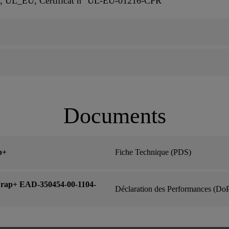
2, UL_EU, Certificat n° UL-EU-01216-CPR
Documents
p+
Fiche Technique (PDS)
Wrap+ EAD-350454-00-1104-
Déclaration des Performances (Do