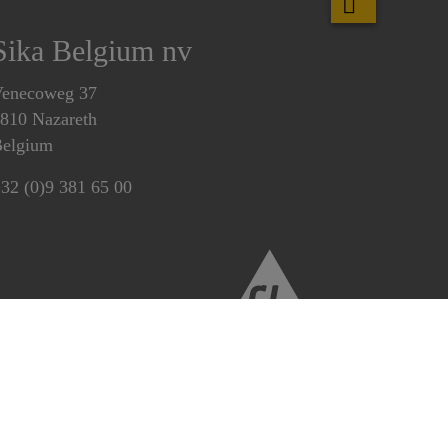
Sika Belgium nv
enecoweg 37
810 Nazareth
elgium
32 (0)9 381 65 00