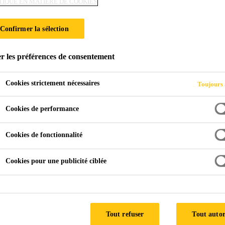
TIQUE EN MATIÈRE DE COOKIES
SikaSeal®-629 F
Confirmer la sélection
Bande enveloppante résistante au feu pour
r les préférences de consentement
SikaSeal®-629 Fire Wrap+ est une bande flexible rési
prédécoupées ou en rouleau. En cas d'incendie SikaS
Cookies strictement nécessaires
Toujours 
expansion de volume jusqu'à 28 fois son épaisseur.
Cookies de performance
Jusqu'à 4 heures de résistance au feu
Cookies de fonctionnalité
Très intumescent - expansion du volume jusqu'à 28 f
Cookies pour une publicité ciblée
Installation invisible dans les murs et les sols
Tout refuser
Tout autor