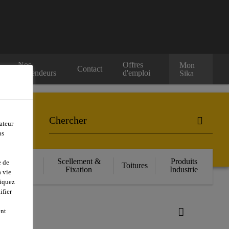
Nos
Offres
Mon
Contact
Revendeurs
d'emploi
Sika
ateur
ns
orcement
Scellement &
Produits
e de
Toitures
ructurel
Fixation
Industrie
 vie
liquez
ifier
ent