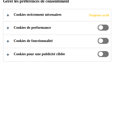
Gérer les préférences de consentement
Cookies strictement nécessaires
Produits
Façades, Parois & Balcons
Seifert
Parex
Toujours actif
Cookies de performance
Nos Produits
Cookies de fonctionnalité
Cookies pour une publicité ciblée