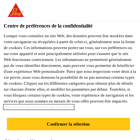
You are accessing "Sika Belgium", it seems you are accessing it
from "États-Unis". We have a dedicated website for your country.
Centre de préférences de la confidentialité
TO
STAY ON THE SIKA
SELECT A
SIKA
Lorsque vous consultez un site Web, des données peuvent être stockées dans
BELGIUM WEBSITE
COUNTRY
votre navigateur ou récupérées à partir de celui-ci, généralement sous la forme
USA
de cookies. Ces informations peuvent porter sur vous, sur vos préférences ou
sur votre appareil et sont principalement utilisées pour s'assurer que le site
Web fonctionne correctement. Les informations ne permettent généralement
Sika Belgium
pas de vous identifier directement, mais peuvent vous permettre de bénéficier
d'une expérience Web personnalisée. Parce que nous respectons votre droit à la
vie privée, nous vous donnons la possibilité de ne pas autoriser certains types
de cookies. Cliquez sur les différentes catégories pour obtenir plus de détails
sur chacune d'entre elles, et modifier les paramètres par défaut. Toutefois, si
vous bloquez certains types de cookies, votre expérience de navigation et les
services que nous sommes en mesure de vous offrir peuvent être impactés.
PAREX
POLITIQUE EN MATIÈRE DE COOKIES
Confirmer la sélection