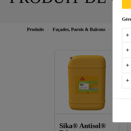
Gére
Produits
Façades, Parois & Balcons
Maçonne
Sika® Antisol®