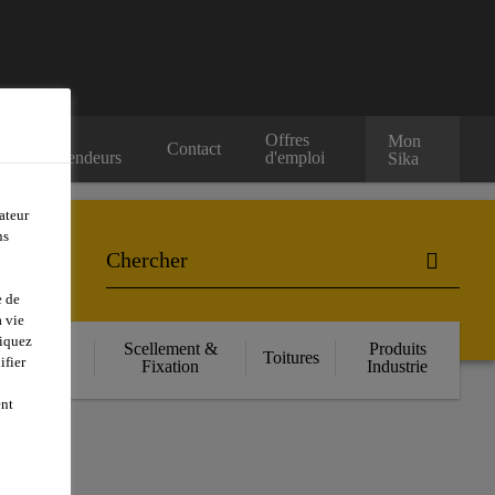
Nos
Offres
Mon
Contact
Revendeurs
d'emploi
Sika
ateur
ns
e de
 vie
liquez
orcement
Scellement &
Produits
Toitures
ifier
ructurel
Fixation
Industrie
ent