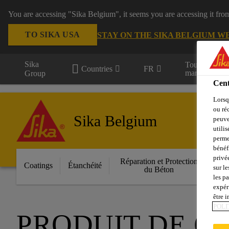
You are accessing "Sika Belgium", it seems you are accessing it fro
TO SIKA USA
STAY ON THE SIKA BELGIUM W
Sika
Tous les
Countries
FR
marchés
Group
Cent
Lorsq
ou ré
Sika Belgium
peuve
utili
perme
bénéf
privé
Réparation et Protection
Fa
Coatings
Étanchéité
sur le
du Béton
les p
expér
être 
POLI
PRODUIT DE C