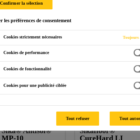
Confirmer la sélection
r les préférences de consentement
rie
Produit de Cure
Cookies strictement nécessaires
Toujours 
Cookies de performance
Cookies de fonctionnalité
Cookies pour une publicité ciblée
Tout refuser
Tout autor
Sika® Antisol®
Sikafloor®
MP-10
CureHard LI