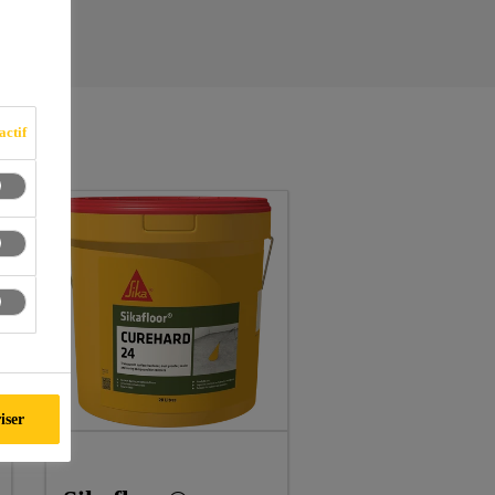
actif
iser