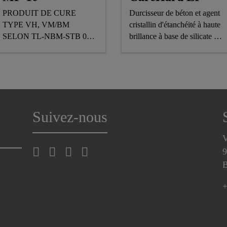
PRODUIT DE CURE
Durcisseur de béton et agent
TYPE VH, VM/BM
cristallin d'étanchéité à haute
SELON TL-NBM-STB 09,
brillance à base de silicate de
POUR APPLICATION
lithium
DIRECTE SUR DES
SURFACES EN BÉTON
Suivez-nous
V
9
B
+