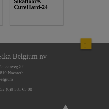
Sikafloor®
CureHard-24
Sika Belgium nv
enecoweg 37
810 Nazareth
elgium
32 (0)9 381 65 00