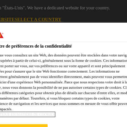
m "États-Unis". We have a dedicated website for your country.
EBSITE
SELECT A COUNTRY
B2B
Produits
Documentations
Calculateurs
eShop
re de préférences de la confidentialité
ue vous consultez un site Web, des données peuvent être stockées dans votre navig
cupérées à partir de celui-ci, généralement sous la forme de cookies. Ces informatio
nt porter sur vous, sur vos préférences ou sur votre appareil et sont principalement
sées pour s'assurer que le site Web fonctionne correctement. Les informations ne
ttent généralement pas de vous identifier directement, mais peuvent vous permettr
icier d'une expérience Web personnalisée. Parce que nous respectons votre droit à la
e, nous vous donnons la possibilité de ne pas autoriser certains types de cookies. C
çades, Parois &
Collage &
Renf
Sols
Béton
s différentes catégories pour obtenir plus de détails sur chacune d'entre elles, et mod
Balcons
Jointoiement
St
aramètres par défaut. Toutefois, si vous bloquez certains types de cookies, votre
ience de navigation et les services que nous sommes en mesure de vous offrir peuv
impactés.
TIQUE EN MATIÈRE DE COOKIES
URE