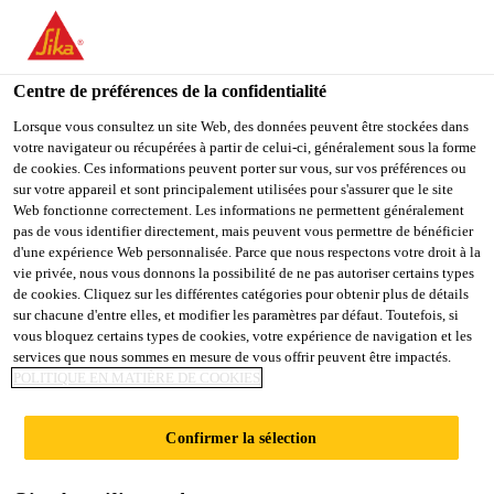
You are accessing "Sika Belgium", it seems you are accessing it
from "États-Unis". We have a dedicated website for your country.
Centre de préférences de la confidentialité
TO
Produits
...
SikaTop®-583 Seal
STAY ON THE SIKA
SELECT A
SIKA
Lorsque vous consultez un site Web, des données peuvent être stockées dans
BELGIUM WEBSITE
COUNTRY
votre navigateur ou récupérées à partir de celui-ci, généralement sous la forme
USA
de cookies. Ces informations peuvent porter sur vous, sur vos préférences ou
sur votre appareil et sont principalement utilisées pour s'assurer que le site
Web fonctionne correctement. Les informations ne permettent généralement
Sika Belgium
pas de vous identifier directement, mais peuvent vous permettre de bénéficier
SikaTop®-583
d'une expérience Web personnalisée. Parce que nous respectons votre droit à la
vie privée, nous vous donnons la possibilité de ne pas autoriser certains types
Seal
de cookies. Cliquez sur les différentes catégories pour obtenir plus de détails
sur chacune d'entre elles, et modifier les paramètres par défaut. Toutefois, si
vous bloquez certains types de cookies, votre expérience de navigation et les
services que nous sommes en mesure de vous offrir peuvent être impactés.
(former MSeal 583)
POLITIQUE EN MATIÈRE DE COOKIES
Revêtement monocomposant à base de
Confirmer la sélection
liant hydraulique pour
l’imperméabilisation de béton et