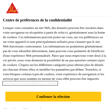
You are accessing "Sika Belgium", it seems you are accessing it
from "États-Unis". We have a dedicated website for your country.
Centre de préférences de la confidentialité
TO
STAY ON THE SIKA
SELECT A
SIKA
Lorsque vous consultez un site Web, des données peuvent être stockées dans
BELGIUM WEBSITE
COUNTRY
votre navigateur ou récupérées à partir de celui-ci, généralement sous la forme
USA
de cookies. Ces informations peuvent porter sur vous, sur vos préférences ou
sur votre appareil et sont principalement utilisées pour s'assurer que le site
Web fonctionne correctement. Les informations ne permettent généralement
Sika Belgium
pas de vous identifier directement, mais peuvent vous permettre de bénéficier
d'une expérience Web personnalisée. Parce que nous respectons votre droit à la
vie privée, nous vous donnons la possibilité de ne pas autoriser certains types
de cookies. Cliquez sur les différentes catégories pour obtenir plus de détails
sur chacune d'entre elles, et modifier les paramètres par défaut. Toutefois, si
APERÇU MOUSSES
vous bloquez certains types de cookies, votre expérience de navigation et les
services que nous sommes en mesure de vous offrir peuvent être impactés.
POLITIQUE EN MATIÈRE DE COOKIES
PU
Confirmer la sélection